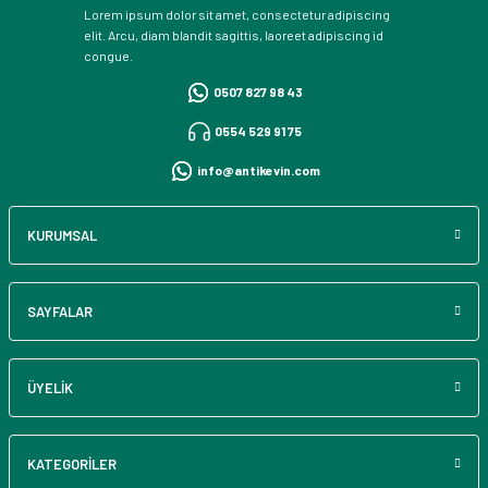
Lorem ipsum dolor sit amet, consectetur adipiscing
elit. Arcu, diam blandit sagittis, laoreet adipiscing id
congue.
0507 827 98 43
0554 529 91 75
info@antikevin.com
KURUMSAL
SAYFALAR
ÜYELİK
KATEGORİLER