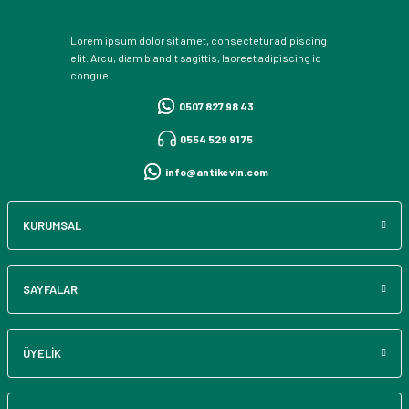
Lorem ipsum dolor sit amet, consectetur adipiscing
elit. Arcu, diam blandit sagittis, laoreet adipiscing id
congue.
0507 827 98 43
0554 529 91 75
info@antikevin.com
KURUMSAL
SAYFALAR
ÜYELİK