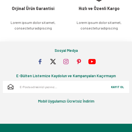
 - Devletler - Uluslar
r
Orjinal Ürün Garantisi
Hızlı ve Özenli Kargo
hi / Osmanlı - Cumhuriyet Tarihi
R
yimler Atasözleri Atlas
Lorem ipsum dolor sit amet,
Lorem ipsum dolor sit amet,
R - DEYİMLER - ATASÖZLERİ
consectetur adipiscing
consectetur adipiscing
rası ilişkiler-Dış Politika-Ulus-Milliyetçilik
ları
itapları
Sosyal Medya
 Şiir
Askeri tarih
lizce / Referans - Sözlük -Gramer - Klavuz
E-Bülten Listemize Kaydolun ve Kampanyaları Kaçırmayın
KAYIT OL
ans Kitaplar
Mobil Uygulamızı Ücretsiz İndirim