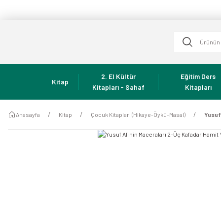
2. El Kültür
Eğitim Ders
Kitap
Kitapları - Sahaf
Kitapları
Anasayfa
Kitap
Çocuk Kitapları (Hikaye-Öykü-Masal)
Yusuf