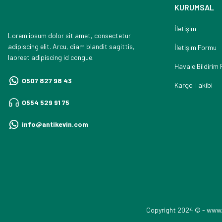
KURUMSAL
İletişim
Lorem ipsum dolor sit amet, consectetur
adipiscing elit. Arcu, diam blandit sagittis,
İletişim Formu
laoreet adipiscing id congue.
Havale Bildirim
0507 827 98 43
Kargo Takibi
0554 529 91 75
info@antikevin.com
Copyright 2024 © - www.ant