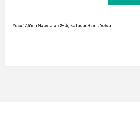
Yusuf Ali'nin Maceraları 2-Üç Kafadar Hamit Yolcu
Bu ürünün fiyat bilgisi, resim, ürün açıklamalarında ve diğer konulard
Görüş ve önerileriniz için teşekkür ederiz.
Ürün resmi kalitesiz, bozuk veya görüntülenemiyor.
Ürün açıklamasında eksik bilgiler bulunuyor.
Ürün bilgilerinde hatalar bulunuyor.
Ürün fiyatı diğer sitelerden daha pahalı.
Bu ürüne benzer farklı alternatifler olmalı.