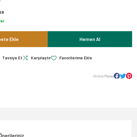
59
Var
ete Ekle
Hemen Al
Tavsiye Et
Karşılaştır
Ürünü Payaş
Önerileriniz