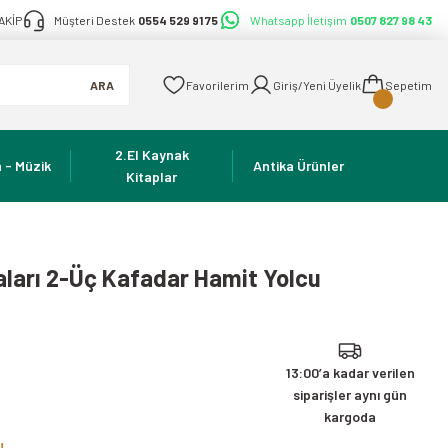
AKİP
Müşteri Destek
0554 529 91 75
Whatsapp İletişim
0507 827 98 43
ARA
Favorilerim
Giriş/Yeni Üyelik
Sepetim
2.El Kaynak
 - Müzik
Antika Ürünler
Kitaplar
aları 2-Üç Kafadar Hamit Yolcu
13:00’a kadar verilen
siparişler aynı gün
kargoda
!