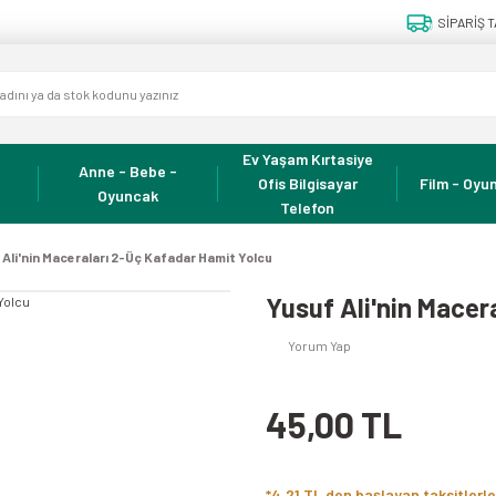
SİPARİŞ T
Ev Yaşam Kırtasiye
Anne - Bebe -
Ofis Bilgisayar
Film - Oyun
Oyuncak
Telefon
 Ali'nin Maceraları 2-Üç Kafadar Hamit Yolcu
Yusuf Ali'nin Macer
Yorum Yap
45,00 TL
*4,21 TL den başlayan taksitlerle