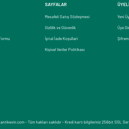
SAYFALAR
ÜYEL
Mesafeli Satış Sözleşmesi
Yeni Üy
Gizlilik ve Güvenlik
Üye Gir
 Formu
İptal İade Koşullari
Şifrem
Kişisel Veriler Politikası
ikevin.com - Tüm hakları saklıdır - Kredi kartı bilgileriniz 256bit SSL Ser