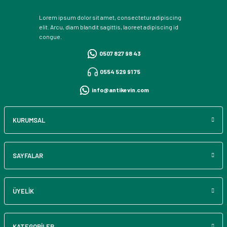
Lorem ipsum dolor sit amet, consectetur adipiscing
elit. Arcu, diam blandit sagittis, laoreet adipiscing id
congue.
0507 827 98 43
0554 529 91 75
info@antikevin.com
KURUMSAL
SAYFALAR
ÜYELİK
KATEGORİLER