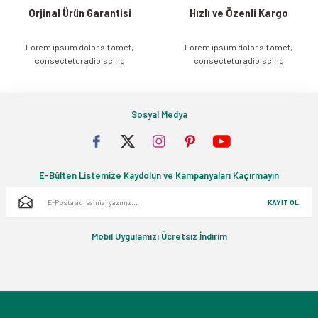
Orjinal Ürün Garantisi
Hızlı ve Özenli Kargo
Lorem ipsum dolor sit amet,
Lorem ipsum dolor sit amet,
Gönder
consectetur adipiscing
consectetur adipiscing
Sosyal Medya
E-Bülten Listemize Kaydolun ve Kampanyaları Kaçırmayın
KAYIT OL
Mobil Uygulamızı Ücretsiz İndirim