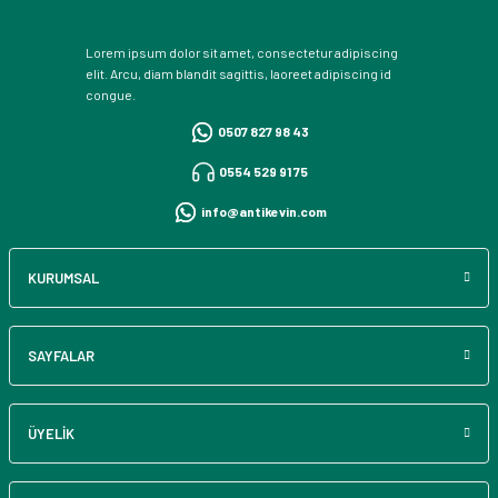
Lorem ipsum dolor sit amet, consectetur adipiscing
elit. Arcu, diam blandit sagittis, laoreet adipiscing id
congue.
0507 827 98 43
0554 529 91 75
info@antikevin.com
KURUMSAL
SAYFALAR
ÜYELİK