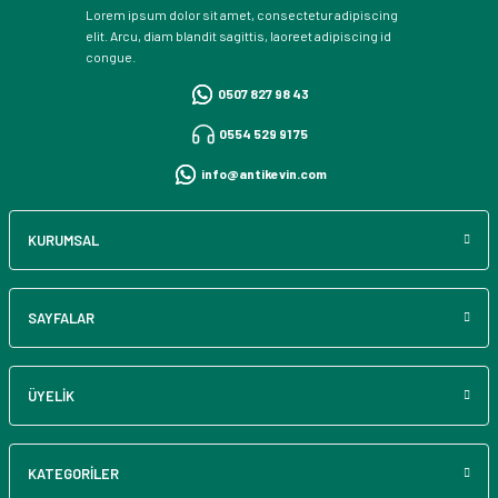
Lorem ipsum dolor sit amet, consectetur adipiscing
elit. Arcu, diam blandit sagittis, laoreet adipiscing id
congue.
0507 827 98 43
0554 529 91 75
info@antikevin.com
KURUMSAL
SAYFALAR
ÜYELİK
KATEGORİLER