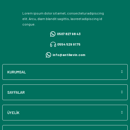
Lorem ipsum dolor sit amet, consectetur adipiscing
elit. Arcu, diam blandit sagittis, laoreet adipiscing id
congue.
0507 827 98 43
0554 529 91 75
info@antikevin.com
KURUMSAL
SAYFALAR
ÜYELİK