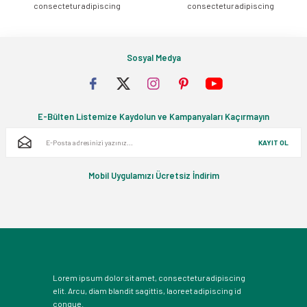
consectetur adipiscing
consectetur adipiscing
Sosyal Medya
E-Bülten Listemize Kaydolun ve Kampanyaları Kaçırmayın
KAYIT OL
Mobil Uygulamızı Ücretsiz İndirim
Lorem ipsum dolor sit amet, consectetur adipiscing
elit. Arcu, diam blandit sagittis, laoreet adipiscing id
congue.