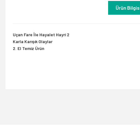
Ürün Bilgis
Uçan Fare İle Hayalet Hayri 2
Karla Karışık Olaylar
2. El Temiz Ürün
Bu ürünün fiyat bilgisi, resim, ürün açıklamalarında ve diğer konulard
Görüş ve önerileriniz için teşekkür ederiz.
Ürün resmi kalitesiz, bozuk veya görüntülenemiyor.
Ürün açıklamasında eksik bilgiler bulunuyor.
Ürün bilgilerinde hatalar bulunuyor.
Ürün fiyatı diğer sitelerden daha pahalı.
Bu ürüne benzer farklı alternatifler olmalı.