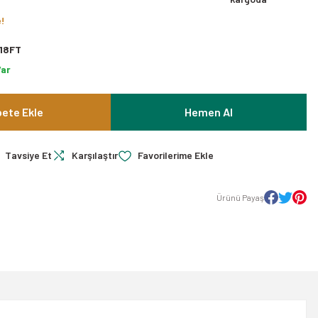
e!
18FT
Var
ete Ekle
Hemen Al
Tavsiye Et
Karşılaştır
Ürünü Payaş