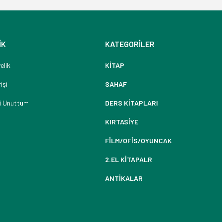
İK
KATEGORİLER
elik
KİTAP
işi
SAHAF
i Unuttum
DERS KİTAPLARI
KIRTASİYE
FİLM/OFİS/OYUNCAK
2.EL KİTAPALR
ANTİKALAR