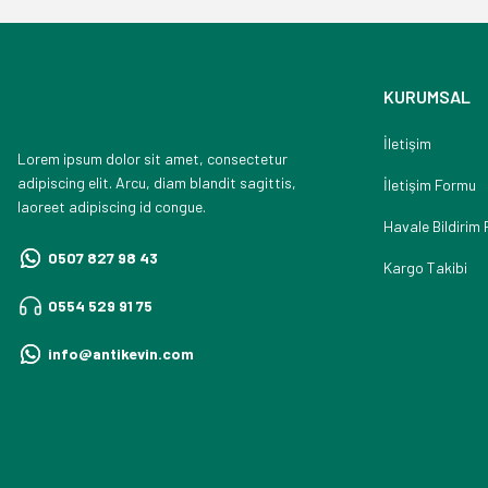
KURUMSAL
İletişim
Lorem ipsum dolor sit amet, consectetur
adipiscing elit. Arcu, diam blandit sagittis,
İletişim Formu
laoreet adipiscing id congue.
Havale Bildirim
0507 827 98 43
Kargo Takibi
0554 529 91 75
info@antikevin.com