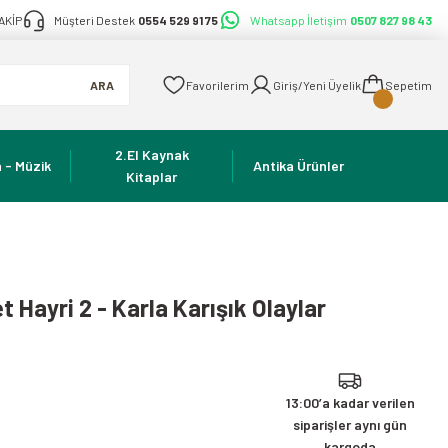
AKİP
Müşteri Destek
0554 529 91 75
Whatsapp İletişim
0507 827 98 43
ARA
Favorilerim
Giriş/Yeni Üyelik
Sepetim
2.El Kaynak
 - Müzik
Antika Ürünler
Kitaplar
t Hayri 2 - Karla Karışık Olaylar
13:00’a kadar verilen
siparişler aynı gün
kargoda