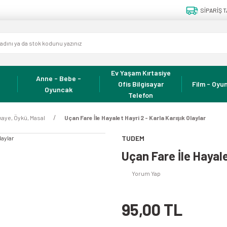
SİPARİŞ T
Ev Yaşam Kırtasiye
Anne - Bebe -
Ofis Bilgisayar
Film - Oyun
Oyuncak
Telefon
kaye, Öykü, Masal
Uçan Fare İle Hayalet Hayri 2 - Karla Karışık Olaylar
TUDEM
Uçan Fare İle Hayale
Yorum Yap
95,00 TL