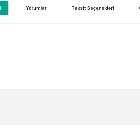
i
Yorumlar
Taksit Seçenekleri
a yetersiz gördüğünüz noktaları öneri formunu kullanarak tarafımıza iletebili
Bu ürüne ilk yorumu siz yapın!
Yorum Yaz