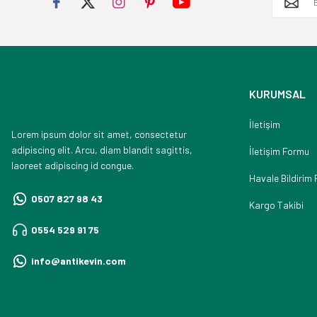
KURUMSAL
İletişim
Lorem ipsum dolor sit amet, consectetur
adipiscing elit. Arcu, diam blandit sagittis,
İletişim Formu
laoreet adipiscing id congue.
Havale Bildirim
0507 827 98 43
Kargo Takibi
0554 529 91 75
info@antikevin.com