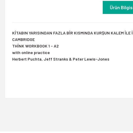
Ürün Bilgis
KİTABIN YARISINDAN FAZLA BİR KISMINDA KURŞUN KALEM İLE 
CAMBRIDGE
THİNK WORKBOOK 1 - A2
with online practice
Herbert Puchta, Jeff Stranks & Peter Lewis-Jones
Bu ürünün fiyat bilgisi, resim, ürün açıklamalarında ve diğer konulard
Görüş ve önerileriniz için teşekkür ederiz.
Ürün resmi kalitesiz, bozuk veya görüntülenemiyor.
Ürün açıklamasında eksik bilgiler bulunuyor.
Ürün bilgilerinde hatalar bulunuyor.
Ürün fiyatı diğer sitelerden daha pahalı.