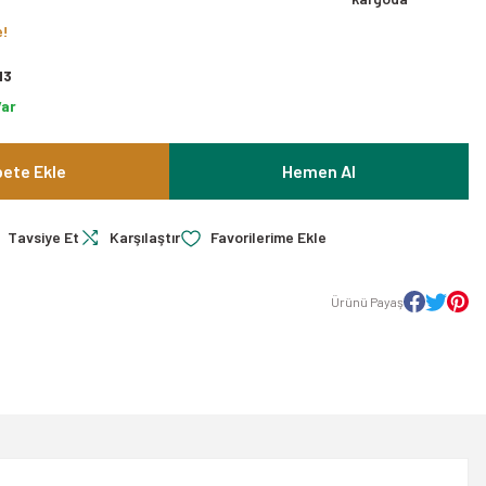
e!
13
Var
ete Ekle
Hemen Al
Tavsiye Et
Karşılaştır
Ürünü Payaş