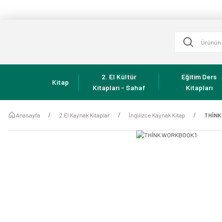
2. El Kültür
Eğitim Ders
Kitap
Kitapları - Sahaf
Kitapları
Anasayfa
2.El Kaynak Kitaplar
İngilizce Kaynak Kitap
THİNK