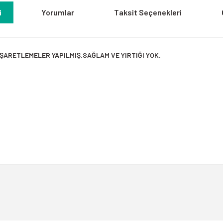
i
Yorumlar
Taksit Seçenekleri
İŞARETLEMELER YAPILMIŞ.SAĞLAM VE YIRTIĞI YOK.
a yetersiz gördüğünüz noktaları öneri formunu kullanarak tarafımıza iletebili
Bu ürüne ilk yorumu siz yapın!
Yorum Yaz