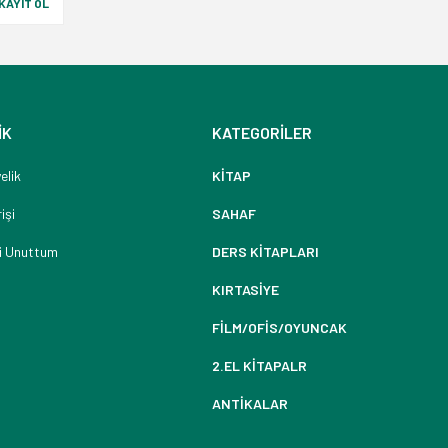
KAYIT OL
İK
KATEGORİLER
elik
KİTAP
işi
SAHAF
i Unuttum
DERS KİTAPLARI
KIRTASİYE
FİLM/OFİS/OYUNCAK
2.EL KİTAPALR
ANTİKALAR