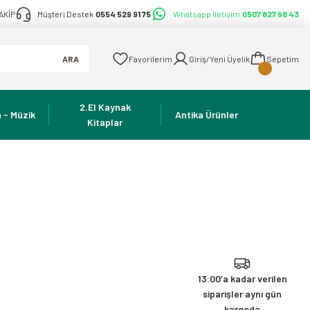
AKİP
Müşteri Destek
0554 529 91 75
Whatsapp İletişim
0507 827 98 43
ARA
Favorilerim
Giriş/Yeni Üyelik
Sepetim
2.El Kaynak
 - Müzik
Antika Ürünler
Kitaplar
13:00’a kadar verilen
siparişler aynı gün
kargoda