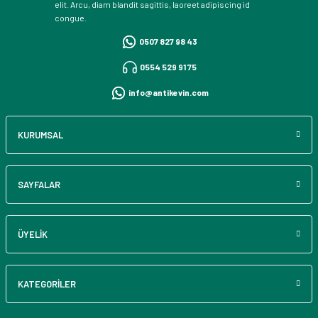
elit. Arcu, diam blandit sagittis, laoreet adipiscing id
congue.
0507 827 98 43
0554 529 91 75
info@antikevin.com
KURUMSAL
SAYFALAR
ÜYELİK
KATEGORİLER