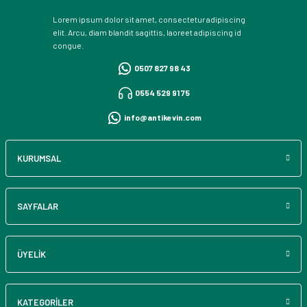
Lorem ipsum dolor sit amet, consectetur adipiscing
elit. Arcu, diam blandit sagittis, laoreet adipiscing id
congue.
0507 827 98 43
0554 529 91 75
info@antikevin.com
KURUMSAL
SAYFALAR
ÜYELİK
KATEGORİLER