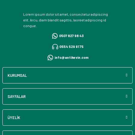
Lorem ipsum dolor sit amet, consectetur adipiscing
elit. Arcu, diam blandit sagittis, laoreet adipiscing id
congue.
0507 827 98 43
0554 529 91 75
info@antikevin.com
KURUMSAL
SAYFALAR
ÜYELİK