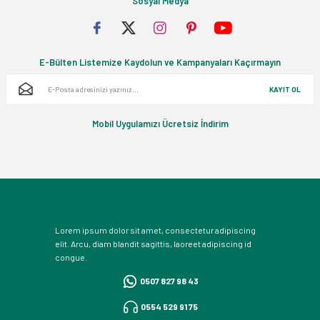
Sosyal Medya
E-Bülten Listemize Kaydolun ve Kampanyaları Kaçırmayın
KAYIT OL
Mobil Uygulamızı Ücretsiz İndirim
Lorem ipsum dolor sit amet, consectetur adipiscing
elit. Arcu, diam blandit sagittis, laoreet adipiscing id
congue.
0507 827 98 43
0554 529 91 75