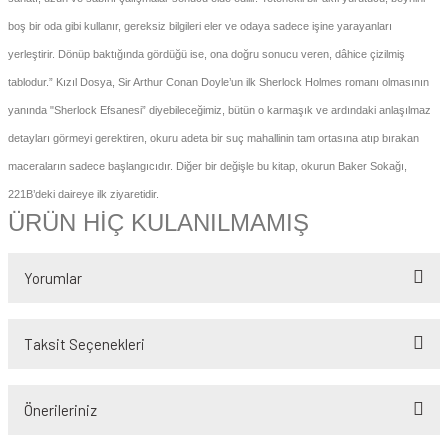
 - Devletler - Uluslar
r
boş bir oda gibi kullanır, gereksiz bilgileri eler ve odaya sadece işine yarayanları
hi / Osmanlı - Cumhuriyet Tarihi
R
yerleştirir. Dönüp baktığında gördüğü ise, ona doğru sonucu veren, dâhice çizilmiş
yimler Atasözleri Atlas
R - DEYİMLER - ATASÖZLERİ
tablodur.” Kızıl Dosya, Sir Arthur Conan Doyle’un ilk Sherlock Holmes romanı olmasının
yanında "Sherlock Efsanesi” diyebileceğimiz, bütün o karmaşık ve ardındaki anlaşılmaz
rası ilişkiler-Dış Politika-Ulus-Milliyetçilik
ları
detayları görmeyi gerektiren, okuru adeta bir suç mahallinin tam ortasına atıp bırakan
itapları
maceraların sadece başlangıcıdır. Diğer bir değişle bu kitap, okurun Baker Sokağı,
 Şiir
221B’deki daireye ilk ziyaretidir.
Askeri tarih
ÜRÜN HİÇ KULANILMAMIŞ
lizce / Referans - Sözlük -Gramer - Klavuz
Yorumlar
ans Kitaplar
Taksit Seçenekleri
Bu ürüne ilk yorumu siz yapın!
Önerileriniz
Yorum Yaz