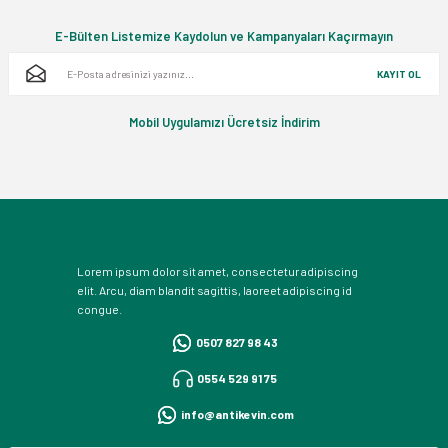
E-Bülten Listemize Kaydolun ve Kampanyaları Kaçırmayın
KAYIT OL
Mobil Uygulamızı Ücretsiz İndirim
Lorem ipsum dolor sit amet, consectetur adipiscing
elit. Arcu, diam blandit sagittis, laoreet adipiscing id
congue.
0507 827 98 43
0554 529 91 75
info@antikevin.com