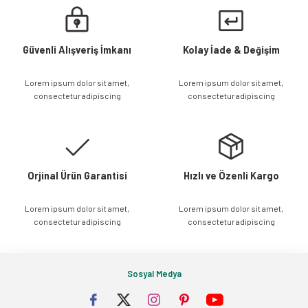
Görüş ve önerileriniz için teşekkür ederiz.
Ürün resmi kalitesiz, bozuk veya görüntülenemiyor.
Güvenli Alışveriş İmkanı
Kolay İade & Değişim
Ürün açıklamasında eksik bilgiler bulunuyor.
Lorem ipsum dolor sit amet,
Lorem ipsum dolor sit amet,
Ürün bilgilerinde hatalar bulunuyor.
consectetur adipiscing
consectetur adipiscing
Ürün fiyatı diğer sitelerden daha pahalı.
Bu ürüne benzer farklı alternatifler olmalı.
Orjinal Ürün Garantisi
Hızlı ve Özenli Kargo
Lorem ipsum dolor sit amet,
Lorem ipsum dolor sit amet,
Gönder
consectetur adipiscing
consectetur adipiscing
Sosyal Medya