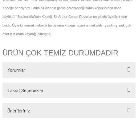
 - Devletler - Uluslar
r
Köpeğe benziyordu, ama bir insanın görüp görebileceği bütün köpeklerden daha
hi / Osmanlı - Cumhuriyet Tarihi
R
büyüktü.” Baskerville’lerin Köpeği, Sir Arthur Conan Doyle’un en gözde öykülerinden
yimler Atasözleri Atlas
R - DEYİMLER - ATASÖZLERİ
biridir. Öyle ki, sonraki yıllarda bu devasa köpeğin üzerine makaleler yazılmış, pek çok
eser için ilham kaynağı olmuştur.
rası ilişkiler-Dış Politika-Ulus-Milliyetçilik
ları
itapları
ÜRÜN ÇOK TEMİZ DURUMDADIR
 Şiir
Askeri tarih
Yorumlar
lizce / Referans - Sözlük -Gramer - Klavuz
Taksit Seçenekleri
Bu ürüne ilk yorumu siz yapın!
ans Kitaplar
Önerileriniz
Yorum Yaz
Bu ürünün fiyat bilgisi, resim, ürün açıklamalarında ve diğer konularda
yetersiz gördüğünüz noktaları öneri formunu kullanarak tarafımıza
iletebilirsiniz.