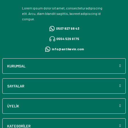
Lorem ipsum dolor sit amet, consectetur adipiscing
elit. Arcu, diam blandit sagittis, laoreet adipiscing id
congue.
0507 827 98 43
0554 529 91 75
info@antikevin.com
KURUMSAL
SAYFALAR
ÜYELİK
KATEGORİLER