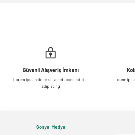
Ürün fiyatı diğer sitelerden daha pahalı.
Bu ürüne benzer farklı alternatifler olmalı.
Güvenli Alışveriş İmkanı
Kol
Lorem ipsum dolor sit amet, consectetur
Lorem ipsu
adipiscing
Sosyal Medya