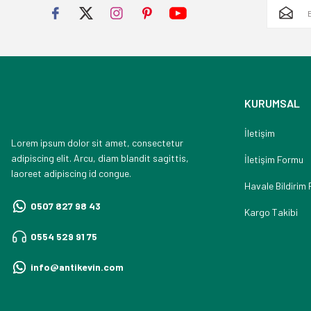
KURUMSAL
İletişim
Lorem ipsum dolor sit amet, consectetur
adipiscing elit. Arcu, diam blandit sagittis,
İletişim Formu
laoreet adipiscing id congue.
Havale Bildirim
0507 827 98 43
Kargo Takibi
0554 529 91 75
info@antikevin.com