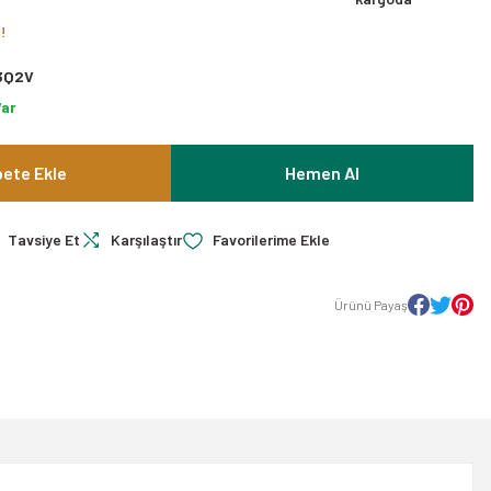
!
3Q2V
Var
ete Ekle
Hemen Al
Tavsiye Et
Karşılaştır
Ürünü Payaş