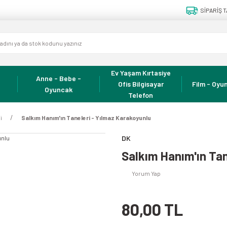
SİPARİŞ T
Ev Yaşam Kırtasiye
Anne - Bebe -
Ofis Bilgisayar
Film - Oyun
Oyuncak
Telefon
i
Salkım Hanım'ın Taneleri - Yılmaz Karakoyunlu
DK
Salkım Hanım'ın Tan
Yorum Yap
80,00 TL