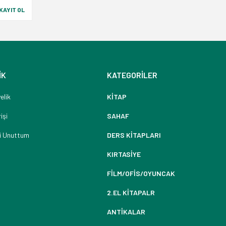
KAYIT OL
İK
KATEGORİLER
elik
KİTAP
işi
SAHAF
i Unuttum
DERS KİTAPLARI
KIRTASİYE
FİLM/OFİS/OYUNCAK
2.EL KİTAPALR
ANTİKALAR