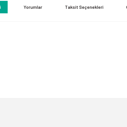
i
Yorumlar
Taksit Seçenekleri
a yetersiz gördüğünüz noktaları öneri formunu kullanarak tarafımıza iletebili
Bu ürüne ilk yorumu siz yapın!
Yorum Yaz