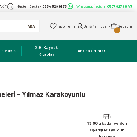
AKİP
Müşteri Destek
0554 529 91 75
Whatsapp İletişim
0507 827 98 43
ARA
Favorilerim
Giriş/Yeni Üyelik
Sepetim
2.El Kaynak
 - Müzik
Antika Ürünler
Kitaplar
eleri - Yılmaz Karakoyunlu
13:00’a kadar verilen
siparişler aynı gün
kargoda