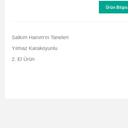
Ürün Bilgis
Salkım Hanım'ın Taneleri
Yılmaz Karakoyunlu
2. El Ürün
Bu ürünün fiyat bilgisi, resim, ürün açıklamalarında ve diğer konulard
Görüş ve önerileriniz için teşekkür ederiz.
Ürün resmi kalitesiz, bozuk veya görüntülenemiyor.
Ürün açıklamasında eksik bilgiler bulunuyor.
Ürün bilgilerinde hatalar bulunuyor.