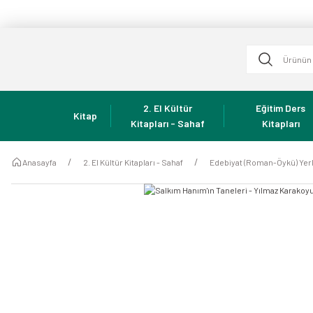
2. El Kültür
Eğitim Ders
Kitap
Kitapları - Sahaf
Kitapları
Anasayfa
2. El Kültür Kitapları - Sahaf
Edebiyat (Roman-Öykü) Yerl