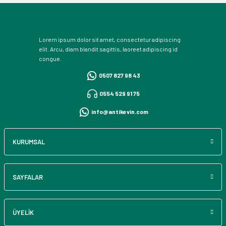
Lorem ipsum dolor sit amet, consectetur adipiscing
elit. Arcu, diam blandit sagittis, laoreet adipiscing id
congue.
0507 827 98 43
0554 529 91 75
info@antikevin.com
KURUMSAL
SAYFALAR
ÜYELİK