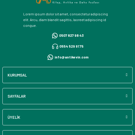
Lorem ipsum dolor sit amet, consectetur adipiscing
elit. Arcu, diam blandit sagittis, laoreet adipiscing id
congue.
0507 827 98 43
0554 529 91 75
info@antikevin.com
KURUMSAL
SAYFALAR
ÜYELİK