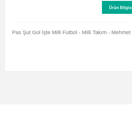
Ürün Bilgis
Pas Şut Gol İşte Milli Futbol - Milli Takım - Mehme
Bu ürünün fiyat bilgisi, resim, ürün açıklamalarında ve diğer konulard
Görüş ve önerileriniz için teşekkür ederiz.
Ürün resmi kalitesiz, bozuk veya görüntülenemiyor.
Ürün açıklamasında eksik bilgiler bulunuyor.
Ürün bilgilerinde hatalar bulunuyor.
Ürün fiyatı diğer sitelerden daha pahalı.
Bu ürüne benzer farklı alternatifler olmalı.