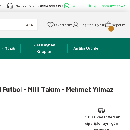
AKİP
Müşteri Destek
0554 529 91 75
Whatsapp İletişim
0507 827 98 43
ARA
Favorilerim
Giriş/Yeni Üyelik
Sepetim
2.El Kaynak
 - Müzik
Antika Ürünler
Kitaplar
li Futbol - Milli Takım - Mehmet Yılmaz
13:00’a kadar verilen
siparişler aynı gün
kargoda