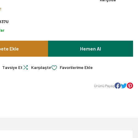
!
B37U
Var
ete Ekle
Hemen Al
Tavsiye Et
Karşılaştır
Ürünü Payaş