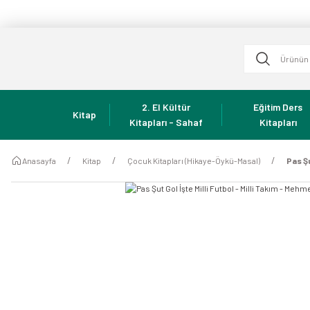
2. El Kültür
Eğitim Ders
Kitap
Kitapları - Sahaf
Kitapları
Anasayfa
Kitap
Çocuk Kitapları (Hikaye-Öykü-Masal)
Pas Şu