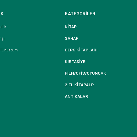
İK
KATEGORİLER
elik
KİTAP
işi
SAHAF
i Unuttum
DERS KİTAPLARI
KIRTASİYE
FİLM/OFİS/OYUNCAK
2.EL KİTAPALR
ANTİKALAR