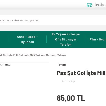
SİPARİŞ T
Ev Yaşam Kırtasiye
Anne - Bebe -
Ofis Bilgisayar
Film - Oyun
Oyuncak
Telefon
t Gol İşte Milli Futbol - Milli Takım - Mehmet Yılmaz
Timaş
Pas Şut Gol İşte Mil
Yorum Yap
85,00 TL