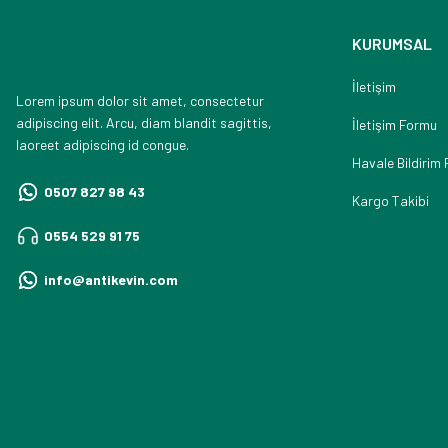
KURUMSAL
İletişim
Lorem ipsum dolor sit amet, consectetur
adipiscing elit. Arcu, diam blandit sagittis,
İletişim Formu
laoreet adipiscing id congue.
Havale Bildirim
0507 827 98 43
Kargo Takibi
0554 529 91 75
info@antikevin.com