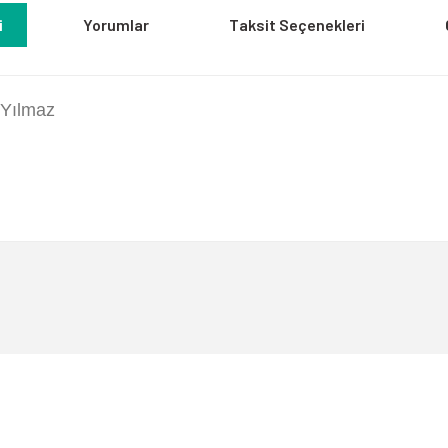
i
Yorumlar
Taksit Seçenekleri
t Yılmaz
a yetersiz gördüğünüz noktaları öneri formunu kullanarak tarafımıza iletebili
Bu ürüne ilk yorumu siz yapın!
Yorum Yaz