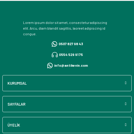
Lorem ipsum dolor sit amet, consectetur adipiscing
elit. Arcu, diam blandit sagittis, laoreet adipiscing id
congue.
0507 827 98 43
0554 529 91 75
info@antikevin.com
KURUMSAL
SAYFALAR
ÜYELİK