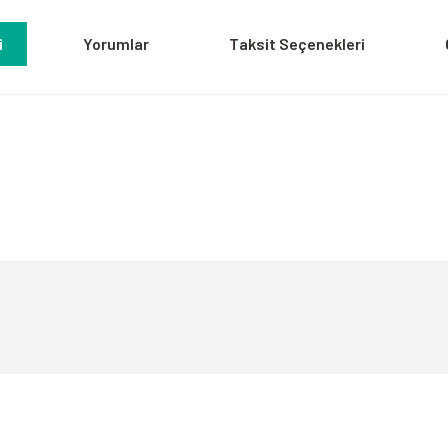
i
Yorumlar
Taksit Seçenekleri
a yetersiz gördüğünüz noktaları öneri formunu kullanarak tarafımıza iletebili
Bu ürüne ilk yorumu siz yapın!
Yorum Yaz