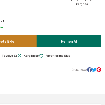
kargoda
e!
7J3P
Var
ete Ekle
Hemen Al
Tavsiye Et
Karşılaştır
Ürünü Payaş