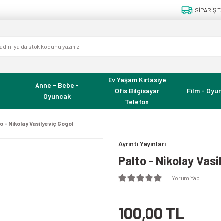
SİPARİŞ T
Ev Yaşam Kırtasiye
Anne - Bebe -
Ofis Bilgisayar
Film - Oyun
Oyuncak
Telefon
o - Nikolay Vasilyeviç Gogol
Ayrıntı Yayınları
Palto - Nikolay Vasi
Yorum Yap
100,00 TL