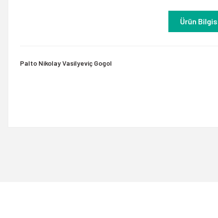
Ürün Bilgis
Palto Nikolay Vasilyeviç Gogol
Bu ürünün fiyat bilgisi, resim, ürün açıklamalarında ve diğer konulard
Görüş ve önerileriniz için teşekkür ederiz.
Ürün resmi kalitesiz, bozuk veya görüntülenemiyor.
Ürün açıklamasında eksik bilgiler bulunuyor.
Ürün bilgilerinde hatalar bulunuyor.
Ürün fiyatı diğer sitelerden daha pahalı.
Bu ürüne benzer farklı alternatifler olmalı.