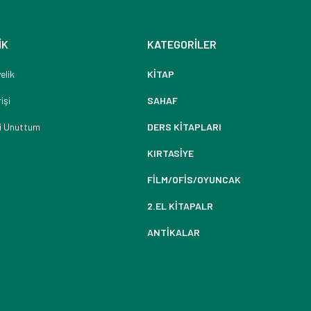
İK
KATEGORİLER
elik
KİTAP
işi
SAHAF
i Unuttum
DERS KİTAPLARI
KIRTASİYE
FİLM/OFİS/OYUNCAK
2.EL KİTAPALR
ANTİKALAR