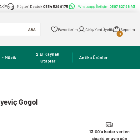
AKİP
Müşteri Destek
0554 529 91 75
Whatsapp İletişim
0507 827 98 43
ARA
Favorilerim
Giriş/Yeni Üyelik
Sepetim
0
2.El Kaynak
 - Müzik
Antika Ürünler
Kitaplar
lyeviç Gogol
13:00’a kadar verilen
siparişler aynı gün