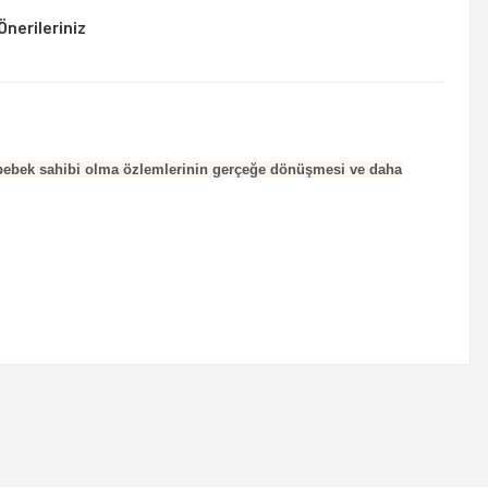
Önerileriniz
tin bebek sahibi olma özlemlerinin gerçeğe dönüşmesi ve daha
rsiniz.