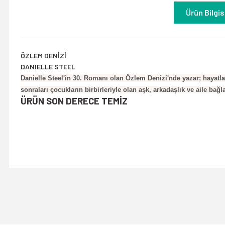
Ürün Bilgis
ÖZLEM DENİZİ
DANIELLE STEEL
Danielle Steel'in 30. Romanı olan Özlem Denizi'nde yazar; hayatlar
sonraları çocukların birbirleriyle olan aşk, arkadaşlık ve aile bağla
ÜRÜN SON DERECE TEMİZ
Bu ürünün fiyat bilgisi, resim, ürün açıklamalarında ve diğer konulard
Görüş ve önerileriniz için teşekkür ederiz.
Ürün resmi kalitesiz, bozuk veya görüntülenemiyor.
Ürün açıklamasında eksik bilgiler bulunuyor.
Ürün bilgilerinde hatalar bulunuyor.
Ürün fiyatı diğer sitelerden daha pahalı.