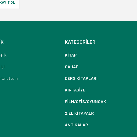
KAYIT OL
İK
KATEGORİLER
elik
KİTAP
işi
SAHAF
i Unuttum
DERS KİTAPLARI
KIRTASİYE
FİLM/OFİS/OYUNCAK
2.EL KİTAPALR
ANTİKALAR