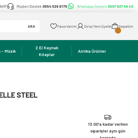
AKİP
Müşteri Destek
0554 529 91 75
Whatsapp İletişim
0507 827 98 43
ARA
Favorilerim
Giriş/Yeni Üyelik
Sepetim
2.El Kaynak
 - Müzik
Antika Ürünler
Kitaplar
ELLE STEEL
13:00’a kadar verilen
siparişler aynı gün
kargoda