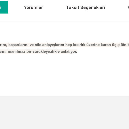
i
Yorumlar
Taksit Seçenekleri
ını, başarılarını ve aile anlayışlarını hep kısırlık üzerine kuran üç çif
rını inanılmaz bir sürükleyicilikle anlatıyor.
a yetersiz gördüğünüz noktaları öneri formunu kullanarak tarafımıza iletebili
Bu ürüne ilk yorumu siz yapın!
Yorum Yaz