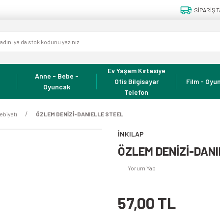
SİPARİŞ T
Ev Yaşam Kırtasiye
Anne - Bebe -
Ofis Bilgisayar
Film - Oyun
Oyuncak
Telefon
ebiyatı
ÖZLEM DENİZİ-DANIELLE STEEL
İNKILAP
ÖZLEM DENİZİ-DANI
Yorum Yap
57,00 TL