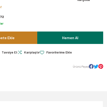
e!
372
Var
ete Ekle
Hemen Al
Tavsiye Et
Karşılaştır
Ürünü Payaş