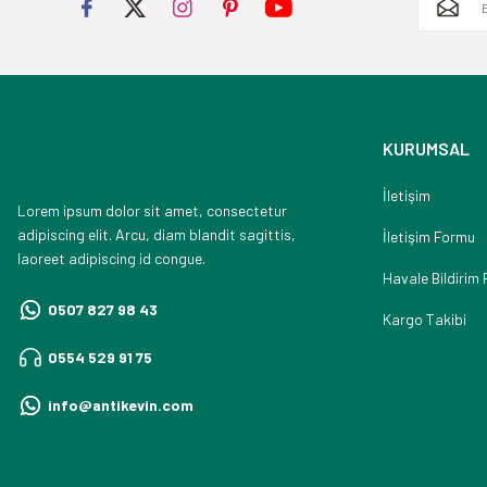
KURUMSAL
İletişim
Lorem ipsum dolor sit amet, consectetur
adipiscing elit. Arcu, diam blandit sagittis,
İletişim Formu
laoreet adipiscing id congue.
Havale Bildirim
0507 827 98 43
Kargo Takibi
0554 529 91 75
info@antikevin.com