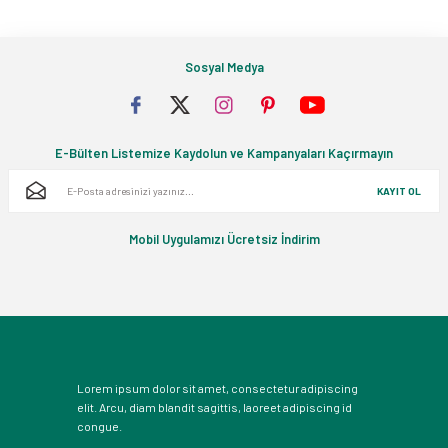
Sosyal Medya
E-Bülten Listemize Kaydolun ve Kampanyaları Kaçırmayın
KAYIT OL
Mobil Uygulamızı Ücretsiz İndirim
Lorem ipsum dolor sit amet, consectetur adipiscing
elit. Arcu, diam blandit sagittis, laoreet adipiscing id
congue.