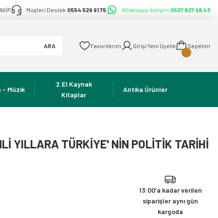
AKİP
Müşteri Destek
0554 529 91 75
Whatsapp İletişim
0507 827 98 43
ARA
Favorilerim
Giriş/Yeni Üyelik
Sepetim
2.El Kaynak
 - Müzik
Antika Ürünler
Kitaplar
Lİ YILLARA TÜRKİYE' NİN POLİTİK TARİHİ
13:00’a kadar verilen
siparişler aynı gün
kargoda