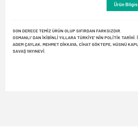
Ürün Bilgis
SON DERECE TEMİZ ÜRÜN OLUP SIFIRDAN FARKSIZDIR.
OSMANLI' DAN İKİBİNLİ YILLARA TÜRKİYE' NİN POLİTİK TARİHİ. İ
ADEM ÇAYLAK, MEHMET DİKKAYA, CİHAT GÖKTEPE, HÜSNÜ KAPL
SAVAŞ YAYINEVİ.
Bu ürünün fiyat bilgisi, resim, ürün açıklamalarında ve diğer konulard
Görüş ve önerileriniz için teşekkür ederiz.
Ürün resmi kalitesiz, bozuk veya görüntülenemiyor.
Ürün açıklamasında eksik bilgiler bulunuyor.
Ürün bilgilerinde hatalar bulunuyor.
Ürün fiyatı diğer sitelerden daha pahalı.
Bu ürüne benzer farklı alternatifler olmalı.