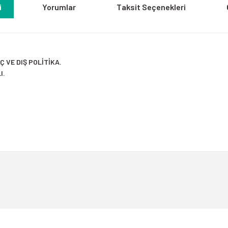
i
Yorumlar
Taksit Seçenekleri
Ç VE DIŞ POLİTİKA.
I.
a yetersiz gördüğünüz noktaları öneri formunu kullanarak tarafımıza iletebili
Bu ürüne ilk yorumu siz yapın!
Yorum Yaz