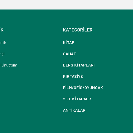
İK
KATEGORİLER
elik
KİTAP
işi
SAHAF
i Unuttum
DERS KİTAPLARI
KIRTASİYE
FİLM/OFİS/OYUNCAK
2.EL KİTAPALR
ANTİKALAR