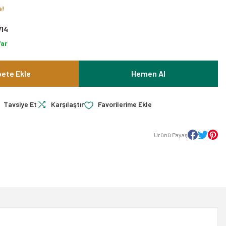
e!
14
Var
ete Ekle
Hemen Al
Tavsiye Et
Karşılaştır
Ürünü Payaş