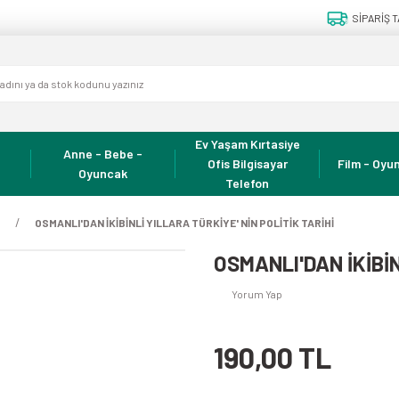
SİPARİŞ T
Ev Yaşam Kırtasiye
Anne - Bebe -
Ofis Bilgisayar
Film - Oyun
Oyuncak
Telefon
h
OSMANLI'DAN İKİBİNLİ YILLARA TÜRKİYE' NİN POLİTİK TARİHİ
OSMANLI'DAN İKİBİN
Yorum Yap
190,00 TL