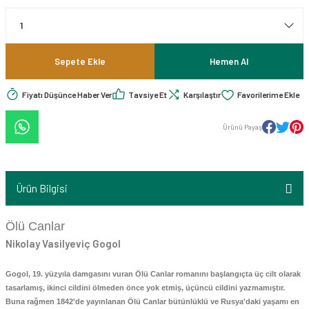
 - Dünya Edebiyatı
 KİTAPLAR
itaplar
ebiyatı - Roman
K KİTAPLAR
taplar
iyat Roman Hikaye
Sepete Ekle
Hemen Al
ve Kaynak Kitaplar
 KİTAPLAR
taplar
Fiyatı Düşünce Haber Ver
Tavsiye Et
Karşılaştır
Psikoloji - Kişisel Gelişim
stroloji-Fal-Rüya Tabirleri-Tarot
 KİTAPLAR
itapları
Ürünü Payaş
lar
iyografi - Otobiyografi - Monografi
 KİTAPLAR
 - İktisat - Ekonomi - Para - Borsa
 Çizgi Roman
 KİTAPLAR
Kitaplar
Ürün Bilgisi
iyat Roman Hikaye
K KİTAP
ler
Ölü Canlar
ık
Nikolay Vasilyeviç Gogol
İnsan Davranışları / Kişisel Gelişim
AK KİTAP
 Kitap
Gogol, 19. yüzyıla damgasını vuran Ölü Canlar romanını başlangıçta üç cilt olarak
inler - Mitolojiler / Dinler Tarihi - Felsefesi
S - SMMM ve KURUM SINAVLARINA
mm ve Kurum Sınavlarına Hazırlık
tasarlamış, ikinci cildini ölmeden önce yok etmiş, üçüncü cildini yazmamıştır.
 Araştırma-İnceleme
Buna rağmen 1842'de yayınlanan Ölü Canlar bütünlüklü ve Rusya'daki yaşamı en