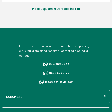
Mobil Uygulamızı Ücretsiz İndirim
Lorem ipsum dolor sit amet, consectetur adipiscing
elit. Arcu, diam blandit sagittis, laoreet adipiscing id
congue.
0507 827 98 43
0554 529 91 75
info@antikevin.com
KURUMSAL