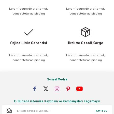
Ürün açıklamasında eksik bilgiler bulunuyor.
Lorem ipsum dolor sit amet,
Lorem ipsum dolor sit amet,
Ürün bilgilerinde hatalar bulunuyor.
consectetur adipiscing
consectetur adipiscing
Ürün fiyatı diğer sitelerden daha pahalı.
Bu ürüne benzer farklı alternatifler olmalı.
Orjinal Ürün Garantisi
Hızlı ve Özenli Kargo
Lorem ipsum dolor sit amet,
Lorem ipsum dolor sit amet,
Gönder
consectetur adipiscing
consectetur adipiscing
Sosyal Medya
E-Bülten Listemize Kaydolun ve Kampanyaları Kaçırmayın
KAYIT OL