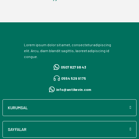
Lorem ipsum dolor sit amet, consectetur adipiscing
elit. Arcu, diam blandit sagittis, laoreet adipiscing id
congue.
0507 827 98 43
0554 529 91 75
info@antikevin.com
KURUMSAL
SAYFALAR