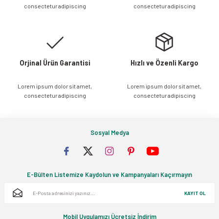
consectetur adipiscing
consectetur adipiscing
Ürün fiyatı diğer sitelerden daha pahalı.
Bu ürüne benzer farklı alternatifler olmalı.
Orjinal Ürün Garantisi
Hızlı ve Özenli Kargo
Lorem ipsum dolor sit amet,
Lorem ipsum dolor sit amet,
Gönder
consectetur adipiscing
consectetur adipiscing
Sosyal Medya
E-Bülten Listemize Kaydolun ve Kampanyaları Kaçırmayın
KAYIT OL
Mobil Uygulamızı Ücretsiz İndirim