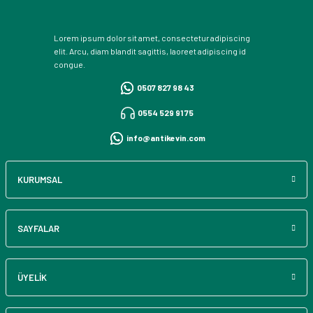
Lorem ipsum dolor sit amet, consectetur adipiscing
elit. Arcu, diam blandit sagittis, laoreet adipiscing id
congue.
0507 827 98 43
0554 529 91 75
info@antikevin.com
KURUMSAL
SAYFALAR
ÜYELİK