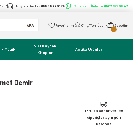
AKİP
Müşteri Destek
0554 529 91 75
Whatsapp İletişim
0507 827 98 43
ARA
Favorilerim
Giriş/Yeni Üyelik
Sepetim
2.El Kaynak
 - Müzik
Antika Ürünler
Kitaplar
hmet Demir
13:00’a kadar verilen
siparişler aynı gün
kargoda
!