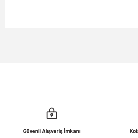
Bu ürünün fiyat bilgisi, resim, ürün açıklamalarında ve diğer konulard
Görüş ve önerileriniz için teşekkür ederiz.
Ürün resmi kalitesiz, bozuk veya görüntülenemiyor.
Ürün açıklamasında eksik bilgiler bulunuyor.
Ürün bilgilerinde hatalar bulunuyor.
Ürün fiyatı diğer sitelerden daha pahalı.
Bu ürüne benzer farklı alternatifler olmalı.
Güvenli Alışveriş İmkanı
Kol