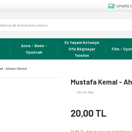
SİPARİŞ T
Ev Yaşam Kırtasiye
Anne - Bebe -
Ofis Bilgisayar
Film - Oyun
Oyuncak
Telefon
l - Ahmet Demir
Mustafa Kemal - A
Yorum Yap
20,00 TL
*1,87 TL den başlayan taksitlerle