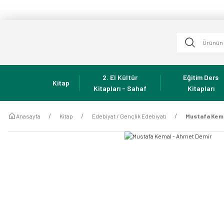
2. El Kültür
Eğitim Ders
Kitap
Kitapları - Sahaf
Kitapları
Anasayfa
Kitap
Edebiyat / Gençlik Edebiyatı
Mustafa Kema