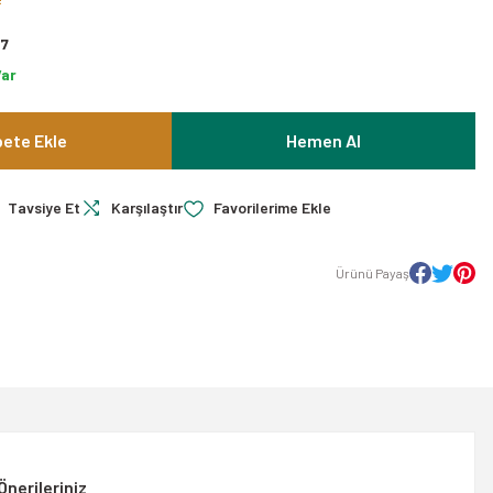
7
Var
ete Ekle
Hemen Al
Tavsiye Et
Karşılaştır
Ürünü Payaş
Önerileriniz