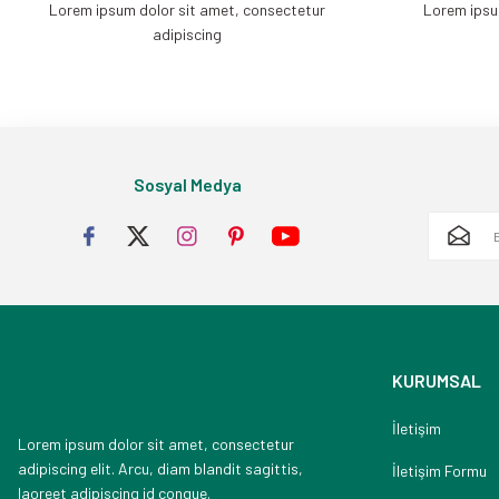
Lorem ipsum dolor sit amet, consectetur
Lorem ipsu
adipiscing
Sosyal Medya
KURUMSAL
İletişim
Lorem ipsum dolor sit amet, consectetur
adipiscing elit. Arcu, diam blandit sagittis,
İletişim Formu
laoreet adipiscing id congue.