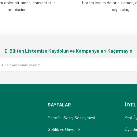
m dolor sit amet, consectetur
Lorem ipsum dolor sit amet, 
adipiscing
adipiscing
E-Bülten Listemize Kaydolun ve Kampanyaları Kaçırmayın
SAYFALAR
ÜYEL
Mesafeli Satış Sözleşmesi
Yeni Üy
Gizlilik ve Güvenlik
Üye Gir