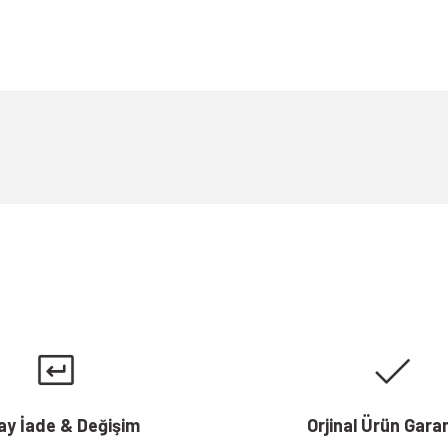
a yetersiz gördüğünüz noktaları öneri formunu kullanarak tarafımıza iletebili
Bu ürüne ilk yorumu siz yapın!
Yorum Yaz
Gönder
ay İade & Değişim
Orjinal Ürün Garan