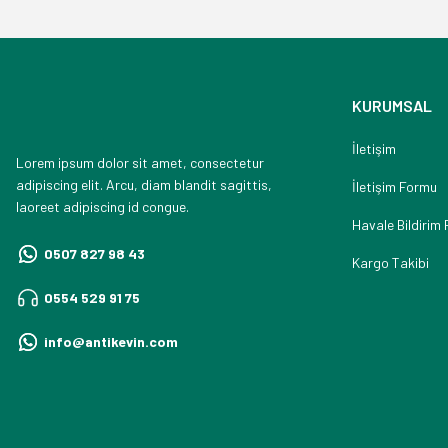
KURUMSAL
İletişim
Lorem ipsum dolor sit amet, consectetur
adipiscing elit. Arcu, diam blandit sagittis,
İletişim Formu
laoreet adipiscing id congue.
Havale Bildirim
0507 827 98 43
Kargo Takibi
0554 529 91 75
info@antikevin.com