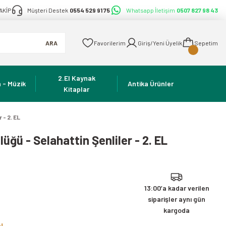
AKİP
Müşteri Destek
0554 529 91 75
Whatsapp İletişim
0507 827 98 43
ARA
Favorilerim
Giriş/Yeni Üyelik
Sepetim
2.El Kaynak
 - Müzik
Antika Ürünler
Kitaplar
 - 2. EL
ğü - Selahattin Şenliler - 2. EL
13:00’a kadar verilen
siparişler aynı gün
kargoda
e!