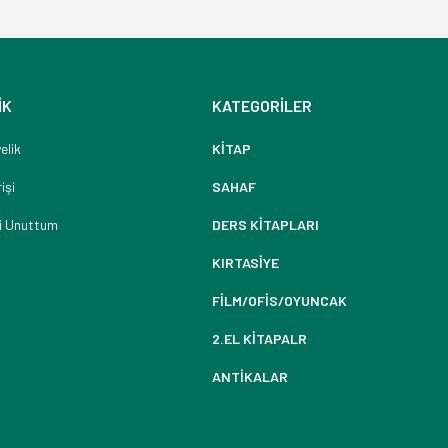
İK
KATEGORİLER
elik
KİTAP
işi
SAHAF
i Unuttum
DERS KİTAPLARI
KIRTASİYE
FİLM/OFİS/OYUNCAK
2.EL KİTAPALR
ANTİKALAR