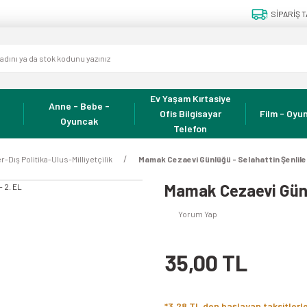
SİPARİŞ T
Ev Yaşam Kırtasiye
Anne - Bebe -
Ofis Bilgisayar
Film - Oyun
Oyuncak
Telefon
ler-Dış Politika-Ulus-Milliyetçilik
Mamak Cezaevi Günlüğü - Selahattin Şenliler
Mamak Cezaevi Günlü
Yorum Yap
35,00 TL
*3,28 TL den başlayan taksitlerl