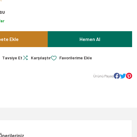
SU
Var
ete Ekle
Hemen Al
Tavsiye Et
Karşılaştır
Ürünü Payaş
Önerileriniz