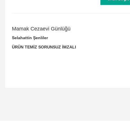
Mamak Cezaevi Günlüğü
Selahattin Şenliler
ÜRÜN TEMİZ SORUNSUZ İMZALI
Bu ürünün fiyat bilgisi, resim, ürün açıklamalarında ve diğer konulard
Görüş ve önerileriniz için teşekkür ederiz.
Ürün resmi kalitesiz, bozuk veya görüntülenemiyor.
Ürün açıklamasında eksik bilgiler bulunuyor.
Ürün bilgilerinde hatalar bulunuyor.
Ürün fiyatı diğer sitelerden daha pahalı.
Bu ürüne benzer farklı alternatifler olmalı.