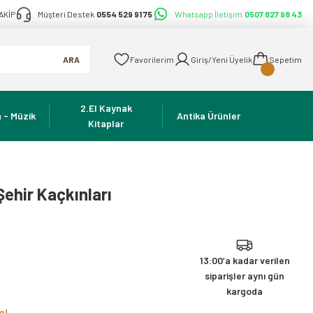
AKİP
Müşteri Destek
0554 529 91 75
Whatsapp İletişim
0507 827 98 43
ARA
Favorilerim
Giriş/Yeni Üyelik
Sepetim
2.El Kaynak
 - Müzik
Antika Ürünler
Kitaplar
ehir Kaçkınları
13:00’a kadar verilen
siparişler aynı gün
kargoda
e!