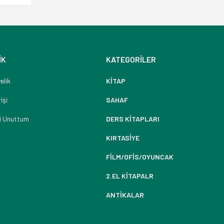
İK
KATEGORİLER
elik
KİTAP
işi
SAHAF
i Unuttum
DERS KİTAPLARI
KIRTASİYE
FİLM/OFİS/OYUNCAK
2.EL KİTAPALR
ANTİKALAR