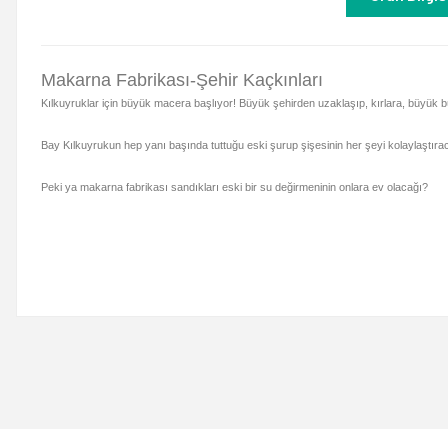
Makarna Fabrikası-Şehir Kaçkınları
Kılkuyruklar için büyük macera başlıyor! Büyük şehirden uzaklaşıp, kırlara, büyük 
Bay Kılkuyrukun hep yanı başında tuttuğu eski şurup şişesinin her şeyi kolaylaştıraca
Peki ya makarna fabrikası sandıkları eski bir su değirmeninin onlara ev olacağı?
Bu ürünün fiyat bilgisi, resim, ürün açıklamalarında ve diğer konulard
Görüş ve önerileriniz için teşekkür ederiz.
Ürün resmi kalitesiz, bozuk veya görüntülenemiyor.
Ürün açıklamasında eksik bilgiler bulunuyor.
Ürün bilgilerinde hatalar bulunuyor.
Ürün fiyatı diğer sitelerden daha pahalı.