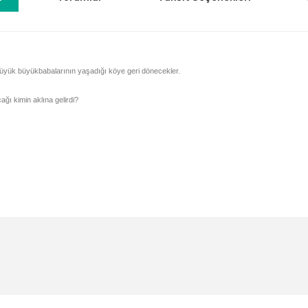
büyük büyükbabalarının yaşadığı köye geri dönecekler.
ğı kimin aklına gelirdi?
a yetersiz gördüğünüz noktaları öneri formunu kullanarak tarafımıza iletebili
Bu ürüne ilk yorumu siz yapın!
Yorum Yaz