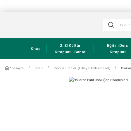
2. El Kültür
Eğitim Ders
Kitap
Kitapları - Sahaf
Kitapları
Anasayfa
Kitap
Çocuk Kitapları (Hikaye-Öykü-Masal)
Makar