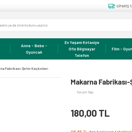
SİPARİŞ T
Ev Yaşam Kırtasiye
Anne - Bebe -
Ofis Bilgisayar
Film - Oyun
Oyuncak
Telefon
na Fabrikası-Şehir Kaçkınları
Makarna Fabrikası-Ş
Yorum Yap
180,00 TL
*16,85 TL den başlayan taksitlerl