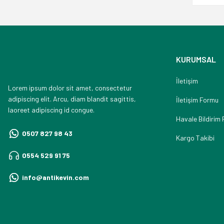
KURUMSAL
İletişim
Lorem ipsum dolor sit amet, consectetur
adipiscing elit. Arcu, diam blandit sagittis,
İletişim Formu
laoreet adipiscing id congue.
Havale Bildirim
0507 827 98 43
Kargo Takibi
0554 529 91 75
info@antikevin.com