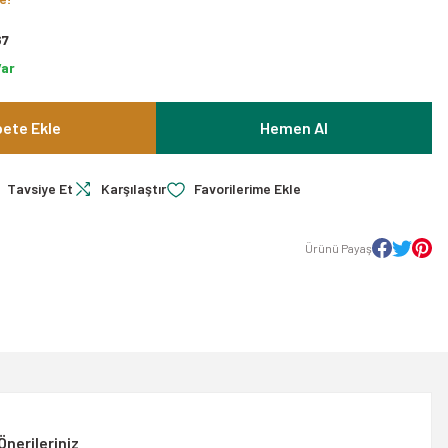
67
Var
ete Ekle
Hemen Al
Tavsiye Et
Karşılaştır
Ürünü Payaş
Önerileriniz