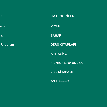
İK
KATEGORİLER
elik
KİTAP
işi
SAHAF
i Unuttum
DERS KİTAPLARI
KIRTASİYE
FİLM/OFİS/OYUNCAK
2.EL KİTAPALR
ANTİKALAR