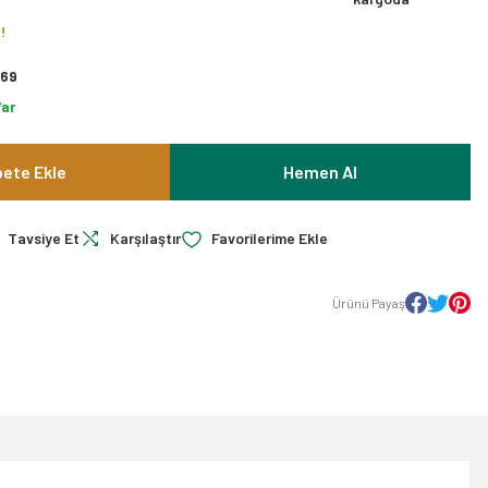
!
69
Var
ete Ekle
Hemen Al
Tavsiye Et
Karşılaştır
Ürünü Payaş