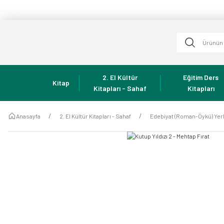
2. El Kültür
Eğitim Ders
Kitap
Kitapları - Sahaf
Kitapları
Anasayfa
2. El Kültür Kitapları - Sahaf
Edebiyat (Roman-Öykü) Yerl