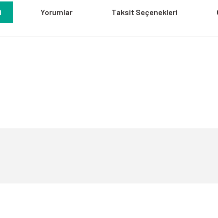
i
Yorumlar
Taksit Seçenekleri
a yetersiz gördüğünüz noktaları öneri formunu kullanarak tarafımıza iletebili
Bu ürüne ilk yorumu siz yapın!
Yorum Yaz