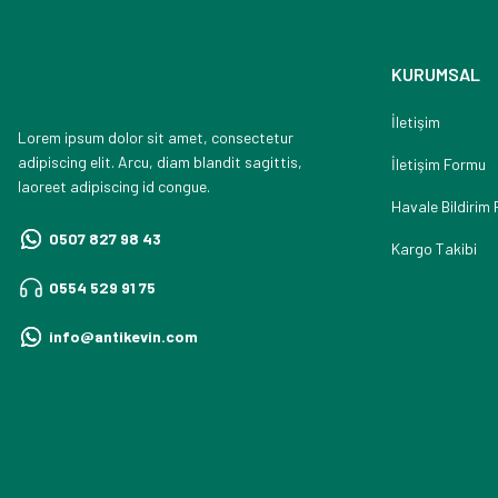
KURUMSAL
İletişim
Lorem ipsum dolor sit amet, consectetur
adipiscing elit. Arcu, diam blandit sagittis,
İletişim Formu
laoreet adipiscing id congue.
Havale Bildirim
0507 827 98 43
Kargo Takibi
0554 529 91 75
info@antikevin.com