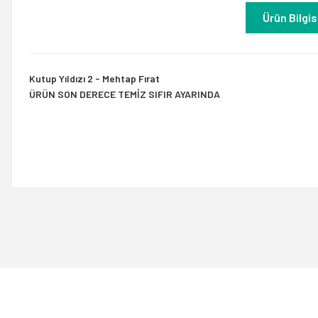
Ürün Bilgis
Kutup Yıldızı 2 - Mehtap Fırat
ÜRÜN SON DERECE TEMİZ SIFIR AYARINDA
Bu ürünün fiyat bilgisi, resim, ürün açıklamalarında ve diğer konulard
Görüş ve önerileriniz için teşekkür ederiz.
Ürün resmi kalitesiz, bozuk veya görüntülenemiyor.
Ürün açıklamasında eksik bilgiler bulunuyor.
Ürün bilgilerinde hatalar bulunuyor.
Ürün fiyatı diğer sitelerden daha pahalı.
Bu ürüne benzer farklı alternatifler olmalı.