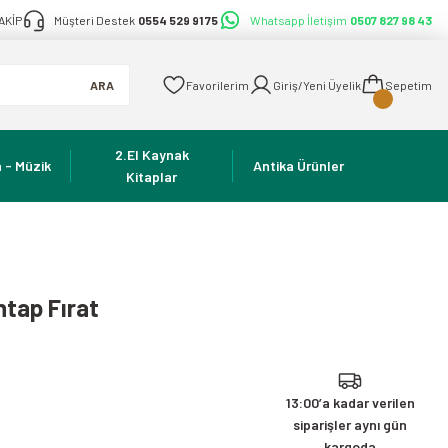
AKİP
Müşteri Destek
0554 529 91 75
Whatsapp İletişim
0507 827 98 43
ARA
Favorilerim
Giriş/Yeni Üyelik
Sepetim
2.El Kaynak
 - Müzik
Antika Ürünler
Kitaplar
htap Fırat
13:00’a kadar verilen
siparişler aynı gün
kargoda