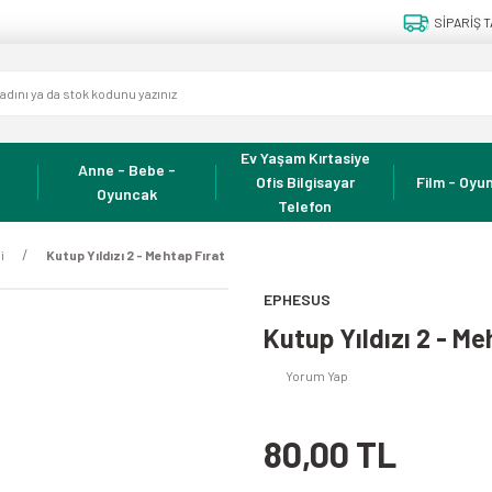
SİPARİŞ T
Ev Yaşam Kırtasiye
Anne - Bebe -
Ofis Bilgisayar
Film - Oyun
Oyuncak
Telefon
i
Kutup Yıldızı 2 - Mehtap Fırat
EPHESUS
Kutup Yıldızı 2 - Me
Yorum Yap
80,00 TL