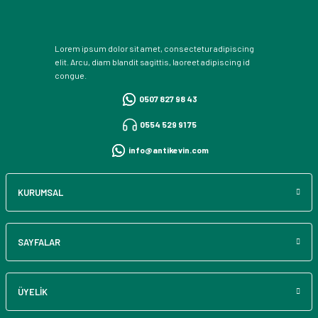
Lorem ipsum dolor sit amet, consectetur adipiscing
elit. Arcu, diam blandit sagittis, laoreet adipiscing id
congue.
0507 827 98 43
0554 529 91 75
info@antikevin.com
KURUMSAL
SAYFALAR
ÜYELİK