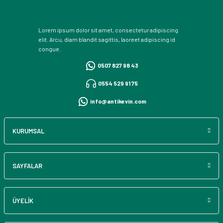
Lorem ipsum dolor sit amet, consectetur adipiscing
elit. Arcu, diam blandit sagittis, laoreet adipiscing id
congue.
0507 827 98 43
0554 529 91 75
info@antikevin.com
KURUMSAL
SAYFALAR
ÜYELİK