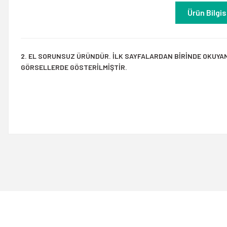
Ürün Bilgis
2. EL SORUNSUZ ÜRÜNDÜR. İLK SAYFALARDAN BİRİNDE OKUYA
GÖRSELLERDE GÖSTERİLMİŞTİR.
Bu ürünün fiyat bilgisi, resim, ürün açıklamalarında ve diğer konulard
Görüş ve önerileriniz için teşekkür ederiz.
Ürün resmi kalitesiz, bozuk veya görüntülenemiyor.
Ürün açıklamasında eksik bilgiler bulunuyor.
Ürün bilgilerinde hatalar bulunuyor.
Ürün fiyatı diğer sitelerden daha pahalı.
Bu ürüne benzer farklı alternatifler olmalı.