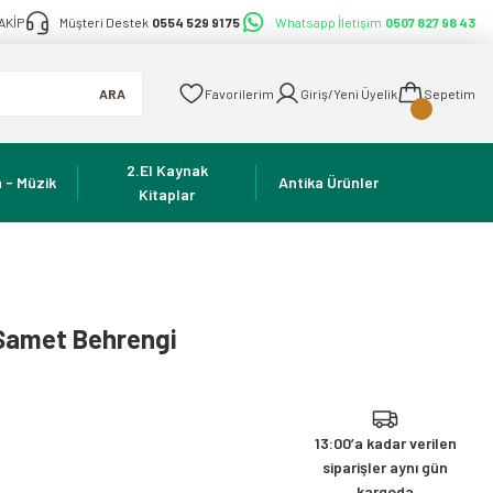
AKİP
Müşteri Destek
0554 529 91 75
Whatsapp İletişim
0507 827 98 43
ARA
Favorilerim
Giriş/Yeni Üyelik
Sepetim
2.El Kaynak
 - Müzik
Antika Ürünler
Kitaplar
 Samet Behrengi
13:00’a kadar verilen
siparişler aynı gün
kargoda