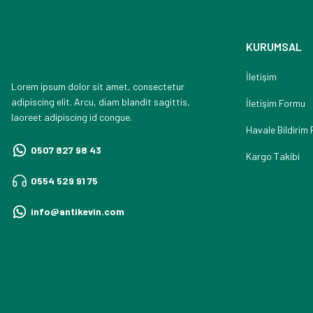
KURUMSAL
İletişim
Lorem ipsum dolor sit amet, consectetur
adipiscing elit. Arcu, diam blandit sagittis,
İletişim Formu
laoreet adipiscing id congue.
Havale Bildirim
0507 827 98 43
Kargo Takibi
0554 529 91 75
info@antikevin.com