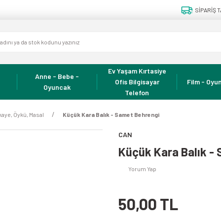
SİPARİŞ T
Ev Yaşam Kırtasiye
Anne - Bebe -
Ofis Bilgisayar
Film - Oyun
Oyuncak
Telefon
kaye, Öykü, Masal
Küçük Kara Balık - Samet Behrengi
CAN
Küçük Kara Balık -
Yorum Yap
50,00 TL