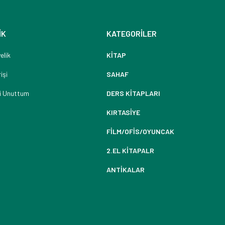
İK
KATEGORİLER
elik
KİTAP
işi
SAHAF
i Unuttum
DERS KİTAPLARI
KIRTASİYE
FİLM/OFİS/OYUNCAK
2.EL KİTAPALR
ANTİKALAR