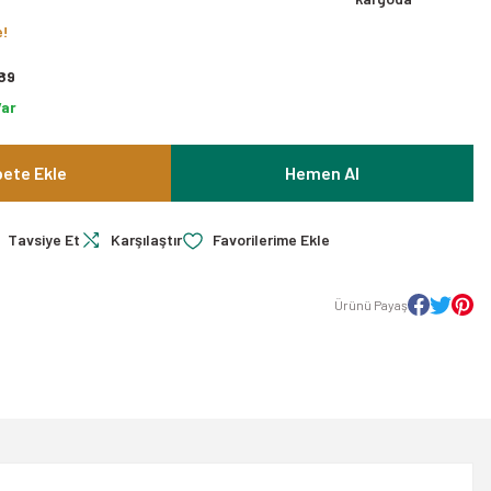
e!
89
Var
ete Ekle
Hemen Al
Tavsiye Et
Karşılaştır
Ürünü Payaş