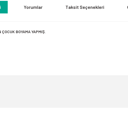
i
Yorumlar
Taksit Seçenekleri
N ÇOCUK BOYAMA YAPMIŞ.
a yetersiz gördüğünüz noktaları öneri formunu kullanarak tarafımıza iletebili
Bu ürüne ilk yorumu siz yapın!
Yorum Yaz