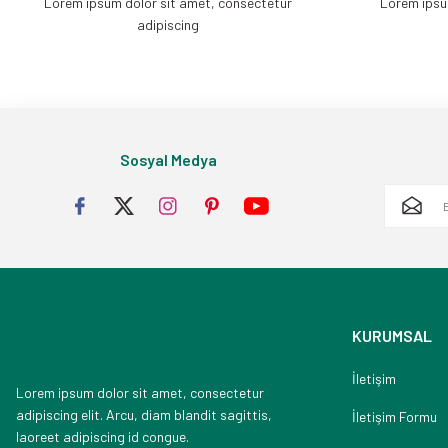
Lorem ipsum dolor sit amet, consectetur
Lorem ipsu
adipiscing
Sosyal Medya
KURUMSAL
İletişim
Lorem ipsum dolor sit amet, consectetur
adipiscing elit. Arcu, diam blandit sagittis,
İletişim Formu
laoreet adipiscing id congue.