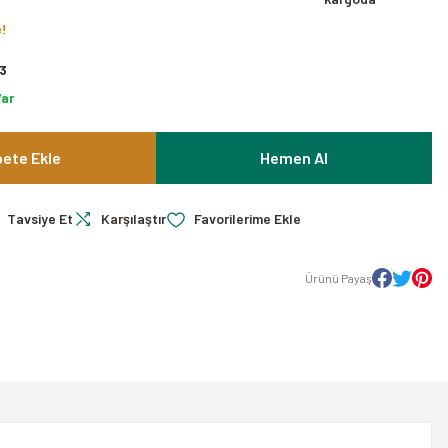
e!
3
Var
ete Ekle
Hemen Al
Tavsiye Et
Karşılaştır
Ürünü Payaş