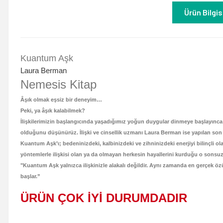
Ürün Bilgis
Kuantum Aşk
Laura Berman
Nemesis Kitap
Âşık olmak eşsiz bir deneyim…
Peki, ya âşık kalabilmek?
İlişkilerimizin başlangıcında yaşadığımız yoğun duygular dinmeye başlayınca
olduğunu düşünürüz. İlişki ve cinsellik uzmanı Laura Berman ise yapılan son
Kuantum Aşk’ı; bedeninizdeki, kalbinizdeki ve zihninizdeki enerjiyi bilinçli o
yöntemlerle ilişkisi olan ya da olmayan herkesin hayallerini kurduğu o sonsuz,
"Kuantum Aşk yalnızca ilişkinizle alakalı değildir. Aynı zamanda en gerçek öz
başlar.”
ÜRÜN ÇOK İYİ DURUMDADIR