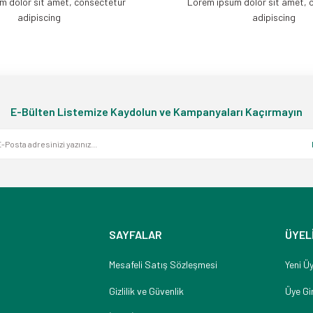
m dolor sit amet, consectetur
Lorem ipsum dolor sit amet, 
adipiscing
adipiscing
E-Bülten Listemize Kaydolun ve Kampanyaları Kaçırmayın
SAYFALAR
ÜYEL
Mesafeli Satış Sözleşmesi
Yeni Üy
Gizlilik ve Güvenlik
Üye Gir