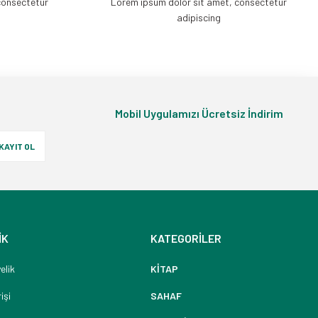
consectetur
Lorem ipsum dolor sit amet, consectetur
adipiscing
Mobil Uygulamızı Ücretsiz İndirim
KAYIT OL
İK
KATEGORİLER
elik
KİTAP
işi
SAHAF