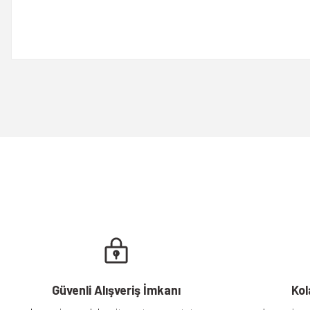
Bu ürünün fiyat bilgisi, resim, ürün açıklamalarında ve diğer konulard
Görüş ve önerileriniz için teşekkür ederiz.
Ürün resmi kalitesiz, bozuk veya görüntülenemiyor.
Ürün açıklamasında eksik bilgiler bulunuyor.
Ürün bilgilerinde hatalar bulunuyor.
Ürün fiyatı diğer sitelerden daha pahalı.
Bu ürüne benzer farklı alternatifler olmalı.
Güvenli Alışveriş İmkanı
Kol