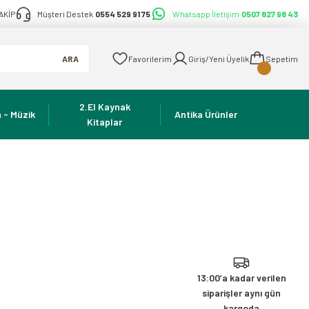
AKİP
Müşteri Destek
0554 529 91 75
Whatsapp İletişim
0507 827 98 43
ARA
Favorilerim
Giriş/Yeni Üyelik
Sepetim
2.El Kaynak
 - Müzik
Antika Ürünler
Kitaplar
13:00’a kadar verilen
siparişler aynı gün
kargoda