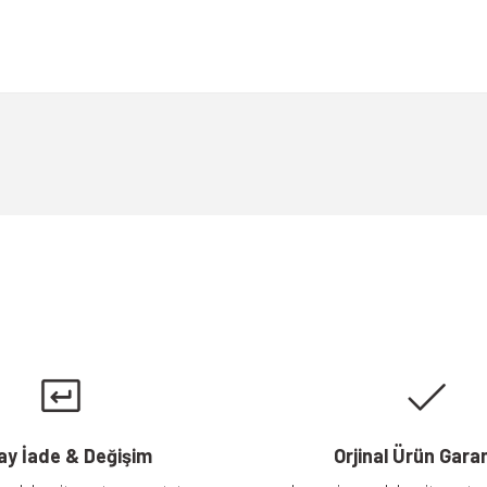
a yetersiz gördüğünüz noktaları öneri formunu kullanarak tarafımıza iletebili
Bu ürüne ilk yorumu siz yapın!
Yorum Yaz
Gönder
ay İade & Değişim
Orjinal Ürün Garan