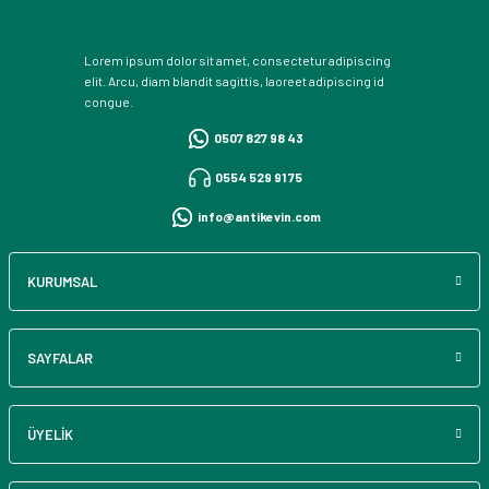
Lorem ipsum dolor sit amet, consectetur adipiscing
elit. Arcu, diam blandit sagittis, laoreet adipiscing id
congue.
0507 827 98 43
0554 529 91 75
info@antikevin.com
KURUMSAL
SAYFALAR
ÜYELİK