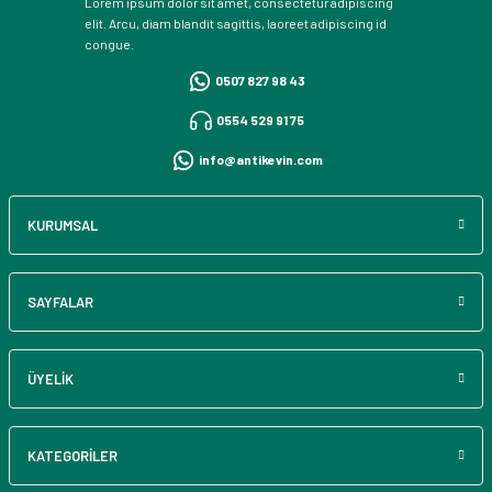
Lorem ipsum dolor sit amet, consectetur adipiscing
elit. Arcu, diam blandit sagittis, laoreet adipiscing id
congue.
0507 827 98 43
0554 529 91 75
info@antikevin.com
KURUMSAL
SAYFALAR
ÜYELİK
KATEGORİLER