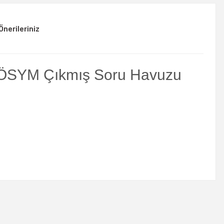
Önerileriniz
ü ÖSYM Çıkmış Soru Havuzu
rsiniz.