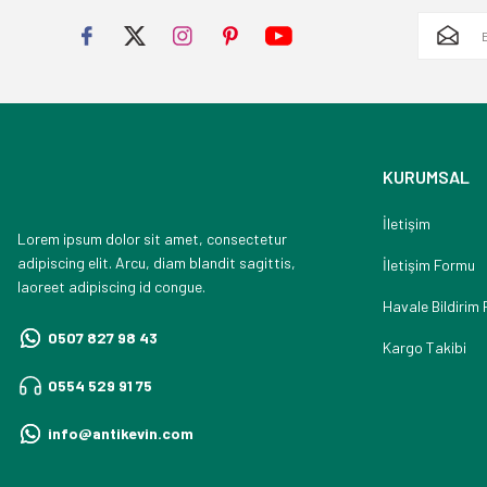
KURUMSAL
İletişim
Lorem ipsum dolor sit amet, consectetur
adipiscing elit. Arcu, diam blandit sagittis,
İletişim Formu
laoreet adipiscing id congue.
Havale Bildirim
0507 827 98 43
Kargo Takibi
0554 529 91 75
info@antikevin.com