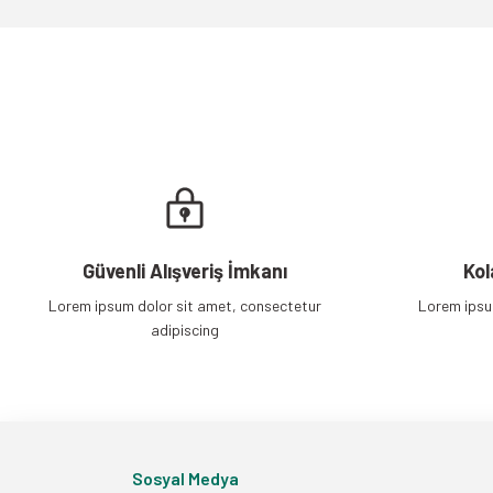
Ürün fiyatı diğer sitelerden daha pahalı.
Bu ürüne benzer farklı alternatifler olmalı.
Güvenli Alışveriş İmkanı
Kol
Lorem ipsum dolor sit amet, consectetur
Lorem ipsu
adipiscing
Sosyal Medya