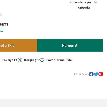
siparişler aynı gün
kargoda
e!
8RTT
Var
ete Ekle
Hemen Al
Tavsiye Et
Karşılaştır
Ürünü Payaş