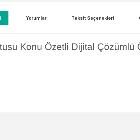
i
Yorumlar
Taksit Seçenekleri
tusu Konu Özetli Dijital Çözüml
a yetersiz gördüğünüz noktaları öneri formunu kullanarak tarafımıza iletebili
Bu ürüne ilk yorumu siz yapın!
Yorum Yaz