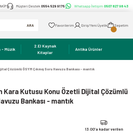
AKİP
Müşteri Destek
0554 529 91 75
Whatsapp İletişim
0507 827 98 43
ARA
Favorilerim
Giriş/Yeni Üyelik
Sepetim
2.El Kaynak
 - Müzik
Antika Ürünler
Kitaplar
ijital Çözümlü ÖSYM Çıkmış Soru Havuzu Bankası - mantık
 Kara Kutusu Konu Özetli Dijital Çözümlü
avuzu Bankası - mantık
13:00’a kadar verilen