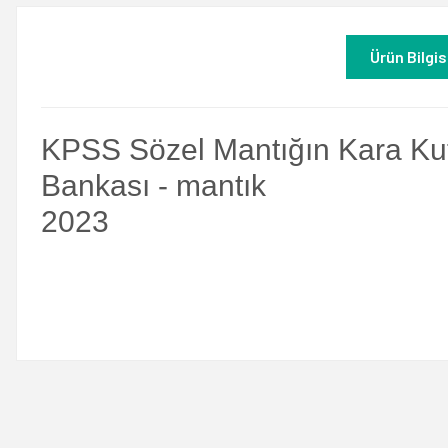
Ürün Bilgis
KPSS Sözel Mantığın Kara Ku
Bankası - mantık
2023
Bu ürünün fiyat bilgisi, resim, ürün açıklamalarında ve diğer konulard
Görüş ve önerileriniz için teşekkür ederiz.
Ürün resmi kalitesiz, bozuk veya görüntülenemiyor.
Ürün açıklamasında eksik bilgiler bulunuyor.
Ürün bilgilerinde hatalar bulunuyor.