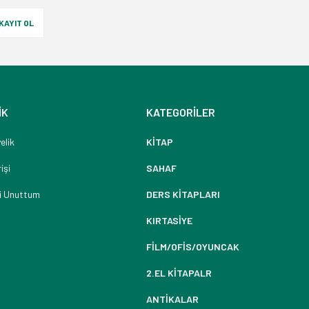
KAYIT OL
İK
KATEGORİLER
elik
KİTAP
işi
SAHAF
i Unuttum
DERS KİTAPLARI
KIRTASİYE
FİLM/OFİS/OYUNCAK
2.EL KİTAPALR
ANTİKALAR