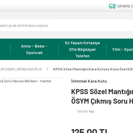
SİPARİŞ T
Ev Yaşam Kırtasiye
Anne - Bebe -
Ofis Bilgisayar
Film - Oyun
Oyuncak
Telefon
RUM SINAVLARINA HAZIRLIK
KPSS Sözel Mantığın Kara Kutusu Konu Özetli D
İnformal Kara Kutu
KPSS Sözel Mantığın
ÖSYM Çıkmış Soru H
Yorum Yap
125,00 TL