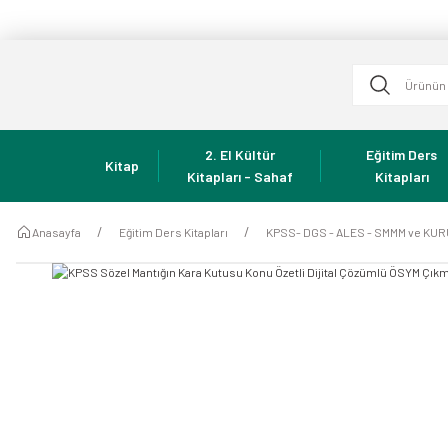
2. El Kültür
Eğitim Ders
Kitap
Kitapları - Sahaf
Kitapları
Anasayfa
Eğitim Ders Kitapları
KPSS- DGS - ALES - SMMM ve KU