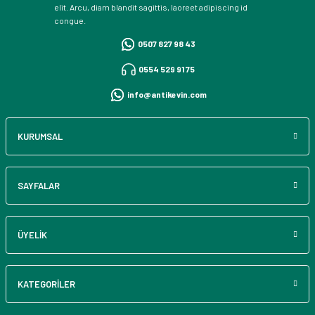
elit. Arcu, diam blandit sagittis, laoreet adipiscing id
congue.
0507 827 98 43
0554 529 91 75
info@antikevin.com
KURUMSAL
SAYFALAR
ÜYELİK
KATEGORİLER