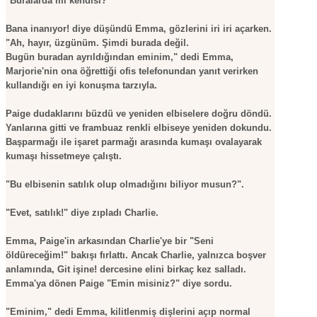
"Buralarda mı kendisi?"
 - Devletler - Uluslar
r
hi / Osmanlı - Cumhuriyet Tarihi
R
Bana inanıyor! diye düşündü Emma, gözlerini iri iri açarken.
"Ah, hayır, üzgünüm. Şimdi burada değil.
yimler Atasözleri Atlas
Bugün buradan ayrıldığından eminim," dedi Emma,
R - DEYİMLER - ATASÖZLERİ
Marjorie'nin ona öğrettiği ofis telefonundan yanıt verirken
rası ilişkiler-Dış Politika-Ulus-Milliyetçilik
ları
kullandığı en iyi konuşma tarzıyla.
Paige dudaklarını büzdü ve yeniden elbiselere doğru döndü.
itapları
 Şiir
Yanlarına gitti ve frambuaz renkli elbiseye yeniden dokundu.
Başparmağı ile işaret parmağı arasında kumaşı ovalayarak
Askeri tarih
kumaşı hissetmeye çalıştı.
lizce / Referans - Sözlük -Gramer - Klavuz
"Bu elbisenin satılık olup olmadığını biliyor musun?".
"Evet, satılık!" diye zıpladı Charlie.
ans Kitaplar
Emma, Paige'in arkasından Charlie'ye bir "Seni
öldüreceğim!" bakışı fırlattı. Ancak Charlie, yalnızca boşver
anlamında, Git işine! dercesine elini birkaç kez salladı.
Emma'ya dönen Paige "Emin misiniz?" diye sordu.
"Eminim," dedi Emma, kilitlenmiş dişlerini açıp normal