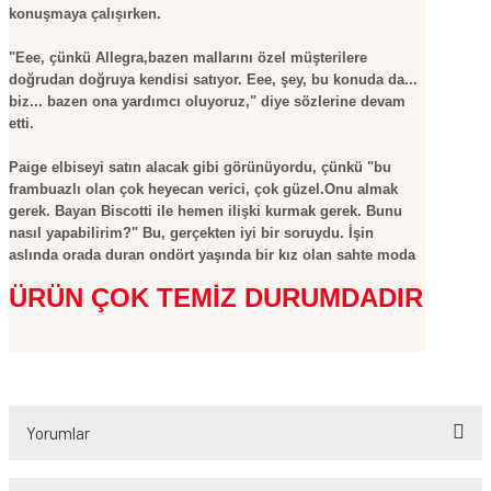
konuşmaya çalışırken.
"Eee, çünkü Allegra,bazen mallarını özel müşterilere
doğrudan doğruya kendisi satıyor. Eee, şey, bu konuda da...
biz... bazen ona yardımcı oluyoruz," diye sözlerine devam
etti.
Paige elbiseyi satın alacak gibi görünüyordu, çünkü "bu
frambuazlı olan çok heyecan verici, çok güzel.Onu almak
gerek. Bayan Biscotti ile hemen ilişki kurmak gerek. Bunu
nasıl yapabilirim?" Bu, gerçekten iyi bir soruydu. İşin
aslında orada duran ondört yaşında bir kız olan sahte moda
tasarımcısıyla birisi nasıl ilişki kurabilirdi?
ÜRÜN ÇOK TEMİZ DURUMDADIR
Yorumlar