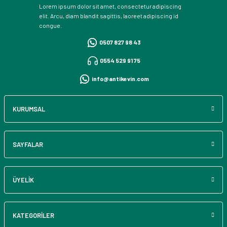
Lorem ipsum dolor sit amet, consectetur adipiscing
elit. Arcu, diam blandit sagittis, laoreet adipiscing id
congue.
0507 827 98 43
0554 529 91 75
info@antikevin.com
KURUMSAL
SAYFALAR
ÜYELİK
KATEGORİLER