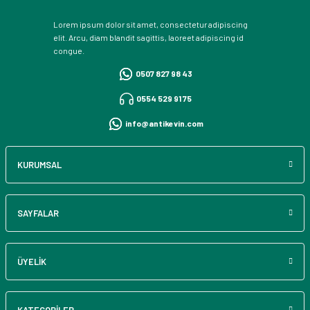
Lorem ipsum dolor sit amet, consectetur adipiscing
elit. Arcu, diam blandit sagittis, laoreet adipiscing id
congue.
0507 827 98 43
0554 529 91 75
info@antikevin.com
KURUMSAL
SAYFALAR
ÜYELİK
KATEGORİLER