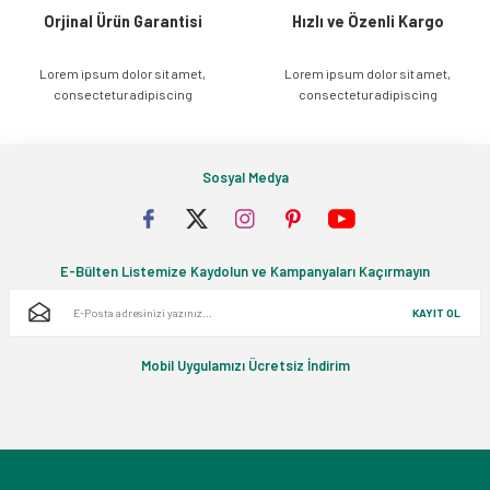
Orjinal Ürün Garantisi
Hızlı ve Özenli Kargo
Lorem ipsum dolor sit amet,
Lorem ipsum dolor sit amet,
Gönder
consectetur adipiscing
consectetur adipiscing
Sosyal Medya
E-Bülten Listemize Kaydolun ve Kampanyaları Kaçırmayın
KAYIT OL
Mobil Uygulamızı Ücretsiz İndirim