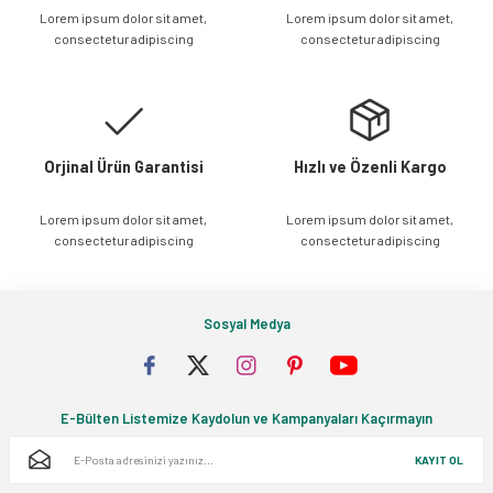
Lorem ipsum dolor sit amet,
Lorem ipsum dolor sit amet,
Ürün bilgilerinde hatalar bulunuyor.
consectetur adipiscing
consectetur adipiscing
Ürün fiyatı diğer sitelerden daha pahalı.
Bu ürüne benzer farklı alternatifler olmalı.
Orjinal Ürün Garantisi
Hızlı ve Özenli Kargo
Lorem ipsum dolor sit amet,
Lorem ipsum dolor sit amet,
Gönder
consectetur adipiscing
consectetur adipiscing
Sosyal Medya
E-Bülten Listemize Kaydolun ve Kampanyaları Kaçırmayın
KAYIT OL