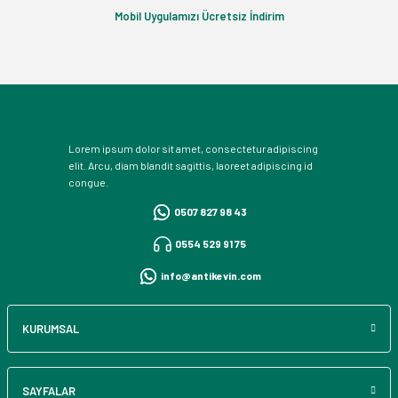
Mobil Uygulamızı Ücretsiz İndirim
Lorem ipsum dolor sit amet, consectetur adipiscing
elit. Arcu, diam blandit sagittis, laoreet adipiscing id
congue.
0507 827 98 43
0554 529 91 75
info@antikevin.com
KURUMSAL
SAYFALAR