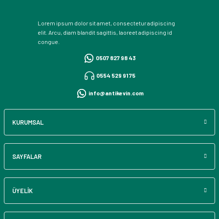
Lorem ipsum dolor sit amet, consectetur adipiscing
elit. Arcu, diam blandit sagittis, laoreet adipiscing id
congue.
0507 827 98 43
0554 529 91 75
info@antikevin.com
KURUMSAL
SAYFALAR
ÜYELİK