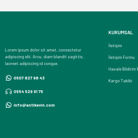
KURUMSAL
İletişim
Lorem ipsum dolor sit amet, consectetur
adipiscing elit. Arcu, diam blandit sagittis,
İletişim Formu
laoreet adipiscing id congue.
Havale Bildirim
0507 827 98 43
Kargo Takibi
0554 529 91 75
info@antikevin.com