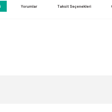
i
Yorumlar
Taksit Seçenekleri
a yetersiz gördüğünüz noktaları öneri formunu kullanarak tarafımıza iletebili
Bu ürüne ilk yorumu siz yapın!
Yorum Yaz