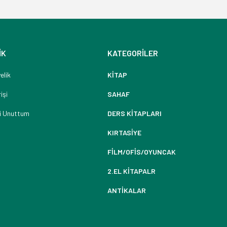
İK
KATEGORİLER
elik
KİTAP
işi
SAHAF
i Unuttum
DERS KİTAPLARI
KIRTASİYE
FİLM/OFİS/OYUNCAK
2.EL KİTAPALR
ANTİKALAR