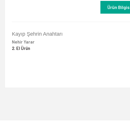
Ürün Bilgis
Kayıp Şehrin Anahtarı
Nehir Yarar
2. El Ürün
Bu ürünün fiyat bilgisi, resim, ürün açıklamalarında ve diğer konulard
Görüş ve önerileriniz için teşekkür ederiz.
Ürün resmi kalitesiz, bozuk veya görüntülenemiyor.
Ürün açıklamasında eksik bilgiler bulunuyor.
Ürün bilgilerinde hatalar bulunuyor.
Ürün fiyatı diğer sitelerden daha pahalı.
Bu ürüne benzer farklı alternatifler olmalı.