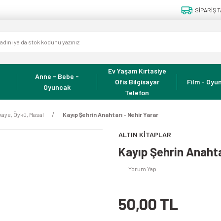
SİPARİŞ T
Ev Yaşam Kırtasiye
Anne - Bebe -
Ofis Bilgisayar
Film - Oyun
Oyuncak
Telefon
kaye, Öykü, Masal
Kayıp Şehrin Anahtarı - Nehir Yarar
ALTIN KİTAPLAR
Kayıp Şehrin Anahta
Yorum Yap
50,00 TL