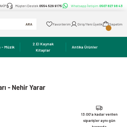
AKİP
Müşteri Destek
0554 529 91 75
Whatsapp İletişim
0507 827 98 43
ARA
Favorilerim
Giriş/Yeni Üyelik
Sepetim
2.El Kaynak
 - Müzik
Antika Ürünler
Kitaplar
rı - Nehir Yarar
13:00’a kadar verilen
siparişler aynı gün
kargoda