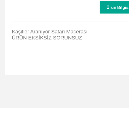
Ürün Bilgis
Kaşifler Aranıyor Safari Macerası
ÜRÜN EKSİKSİZ SORUNSUZ
Bu ürünün fiyat bilgisi, resim, ürün açıklamalarında ve diğer konulard
Görüş ve önerileriniz için teşekkür ederiz.
Ürün resmi kalitesiz, bozuk veya görüntülenemiyor.
Ürün açıklamasında eksik bilgiler bulunuyor.
Ürün bilgilerinde hatalar bulunuyor.
Ürün fiyatı diğer sitelerden daha pahalı.
Bu ürüne benzer farklı alternatifler olmalı.