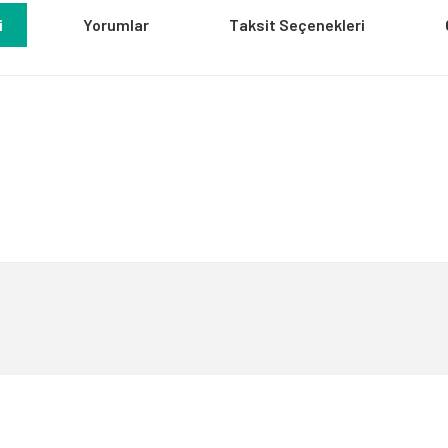
i
Yorumlar
Taksit Seçenekleri
a yetersiz gördüğünüz noktaları öneri formunu kullanarak tarafımıza iletebili
Bu ürüne ilk yorumu siz yapın!
Yorum Yaz