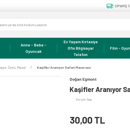
SİPARİŞ T
Ev Yaşam Kırtasiye
Anne - Bebe -
Ofis Bilgisayar
Film - Oyun
Oyuncak
Telefon
kaye, Öykü, Masal
Kaşifler Aranıyor Safari Macerası
Doğan Egmont
Kaşifler Aranıyor S
Yorum Yap
30,00 TL