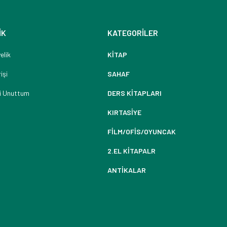
İK
KATEGORİLER
elik
KİTAP
işi
SAHAF
i Unuttum
DERS KİTAPLARI
KIRTASİYE
FİLM/OFİS/OYUNCAK
2.EL KİTAPALR
ANTİKALAR