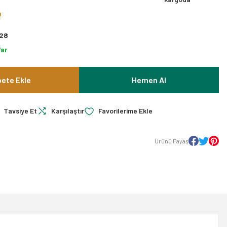
!
28
Var
ete Ekle
Hemen Al
Tavsiye Et
Karşılaştır
Ürünü Payaş