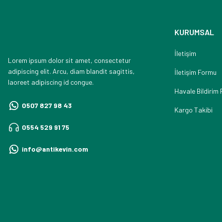
KURUMSAL
İletişim
Lorem ipsum dolor sit amet, consectetur
adipiscing elit. Arcu, diam blandit sagittis,
İletişim Formu
laoreet adipiscing id congue.
Havale Bildirim
0507 827 98 43
Kargo Takibi
0554 529 91 75
info@antikevin.com