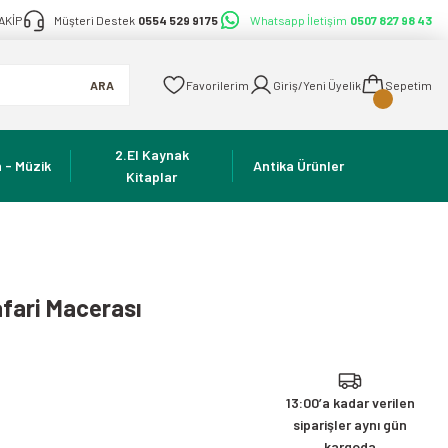
AKİP
Müşteri Destek
0554 529 91 75
Whatsapp İletişim
0507 827 98 43
ARA
Favorilerim
Giriş/Yeni Üyelik
Sepetim
2.El Kaynak
 - Müzik
Antika Ürünler
Kitaplar
afari Macerası
13:00’a kadar verilen
siparişler aynı gün
kargoda