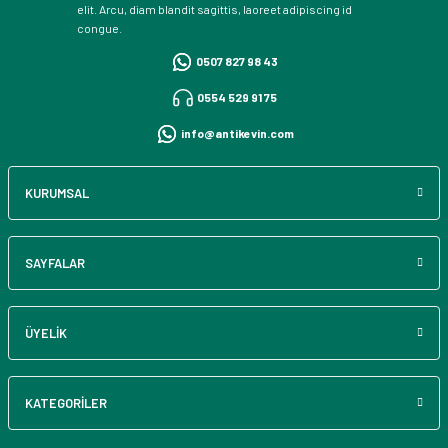
elit. Arcu, diam blandit sagittis, laoreet adipiscing id
congue.
0507 827 98 43
0554 529 91 75
info@antikevin.com
KURUMSAL
SAYFALAR
ÜYELİK
KATEGORİLER