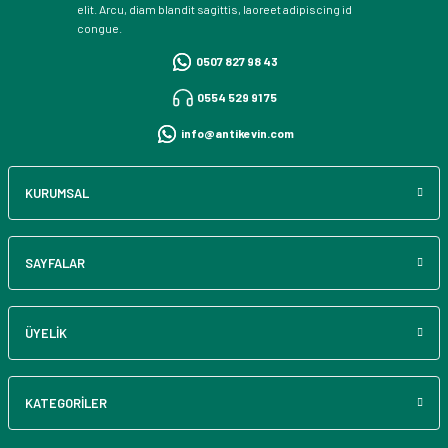
elit. Arcu, diam blandit sagittis, laoreet adipiscing id
congue.
0507 827 98 43
0554 529 91 75
info@antikevin.com
KURUMSAL
SAYFALAR
ÜYELİK
KATEGORİLER