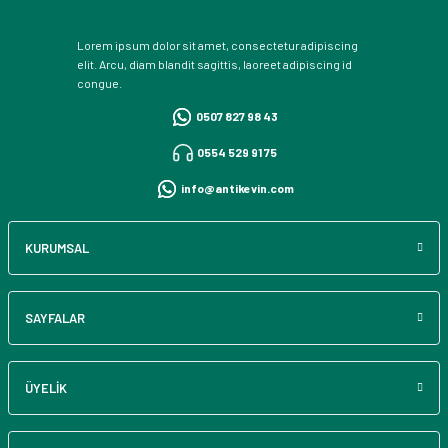
Lorem ipsum dolor sit amet, consectetur adipiscing
elit. Arcu, diam blandit sagittis, laoreet adipiscing id
congue.
0507 827 98 43
0554 529 91 75
info@antikevin.com
KURUMSAL
SAYFALAR
ÜYELİK