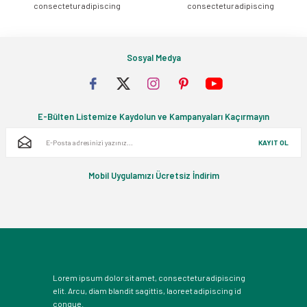
consectetur adipiscing
consectetur adipiscing
Sosyal Medya
E-Bülten Listemize Kaydolun ve Kampanyaları Kaçırmayın
KAYIT OL
Mobil Uygulamızı Ücretsiz İndirim
Lorem ipsum dolor sit amet, consectetur adipiscing
elit. Arcu, diam blandit sagittis, laoreet adipiscing id
congue.